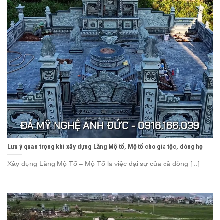
Lưu ý quan trọng khi xây dựng Lăng Mộ tổ, Mộ tổ cho gia tộc, dòng họ
Xây dựng Lăng Mộ Tổ – Mộ Tổ là việc đại sự của cả dòng [...]