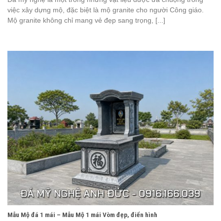
việc xây dựng mộ, đặc biệt là mộ granite cho người Công giáo.
Mộ granite không chỉ mang vẻ đẹp sang trọng, [...]
Mẫu Mộ đá 1 mái – Mẫu Mộ 1 mái Vòm đẹp, điển hình