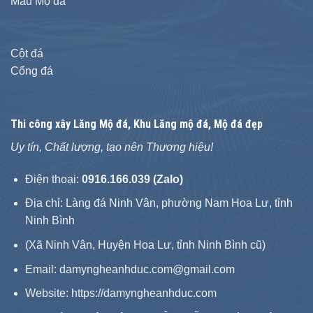
Mẫu Mộ đá
Cột đá
Cổng đá
Thi công xây
Lăng Mộ đá
, Khu Lăng mộ đá, Mộ đá đẹp
Uy tín, Chất lượng, tạo nên Thương hiệu!
Điện thoại:
0916.166.039 (Zalo)
Địa chỉ: Làng đá Ninh Vân, phường Nam Hoa Lư, tỉnh
Ninh Bình
(Xã Ninh Vân, Huyện Hoa Lư, tỉnh Ninh Bình cũ)
Email: damyngheanhduc.com@gmail.com
Website:
https://damyngheanhduc.com