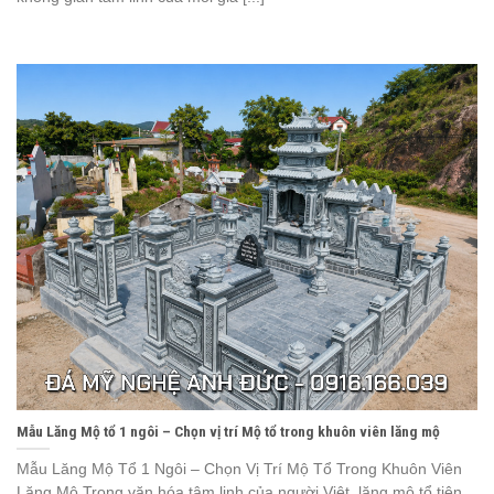
Mẫu Lăng Mộ tổ 1 ngôi – Chọn vị trí Mộ tổ trong khuôn viên lăng mộ
Mẫu Lăng Mộ Tổ 1 Ngôi – Chọn Vị Trí Mộ Tổ Trong Khuôn Viên
Lăng Mộ Trong văn hóa tâm linh của người Việt, lăng mộ tổ tiên