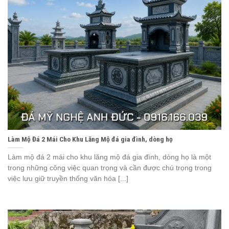
Làm Mộ Đá 2 Mái Cho Khu Lăng Mộ đá gia đình, dòng họ
Làm mộ đá 2 mái cho khu lăng mộ đá gia đình, dòng họ là một
trong những công việc quan trọng và cần được chú trọng trong
việc lưu giữ truyền thống văn hóa [...]