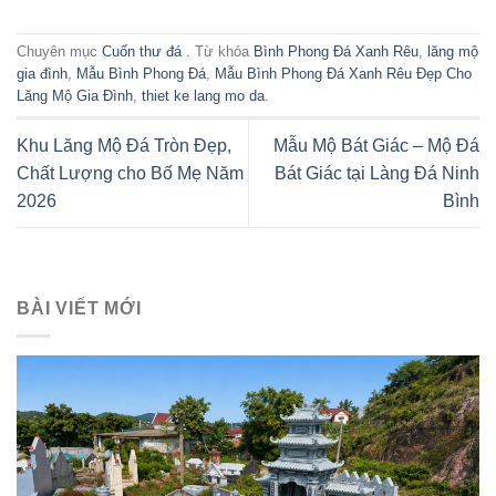
Chuyên mục
Cuốn thư đá
. Từ khóa
Bình Phong Đá Xanh Rêu
,
lăng mộ
gia đình
,
Mẫu Bình Phong Đá
,
Mẫu Bình Phong Đá Xanh Rêu Đẹp Cho
Lăng Mộ Gia Đình
,
thiet ke lang mo da
.
Khu Lăng Mộ Đá Tròn Đẹp,
Mẫu Mộ Bát Giác – Mộ Đá
Chất Lượng cho Bố Mẹ Năm
Bát Giác tại Làng Đá Ninh
2026
Bình
BÀI VIẾT MỚI