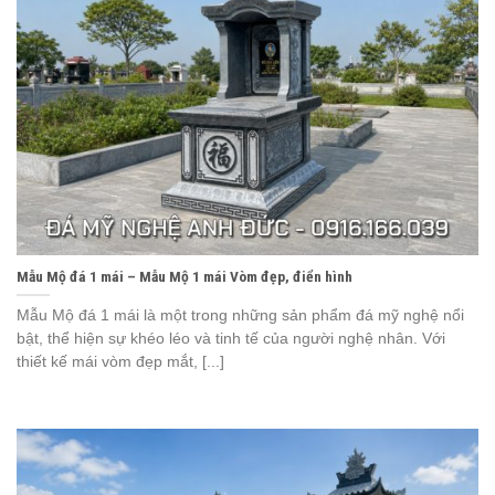
Mẫu Mộ đá 1 mái – Mẫu Mộ 1 mái Vòm đẹp, điển hình
Mẫu Mộ đá 1 mái là một trong những sản phẩm đá mỹ nghệ nổi
bật, thể hiện sự khéo léo và tinh tế của người nghệ nhân. Với
thiết kế mái vòm đẹp mắt, [...]