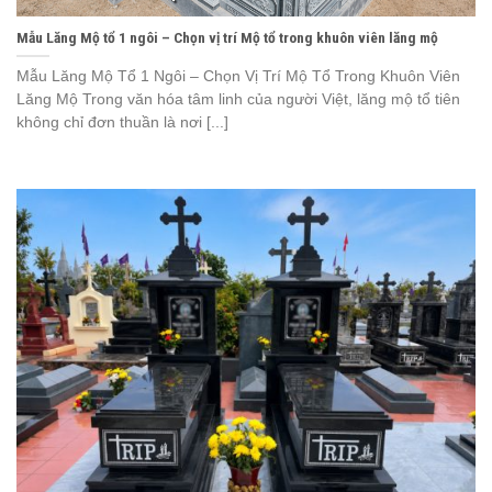
Mẫu Lăng Mộ tổ 1 ngôi – Chọn vị trí Mộ tổ trong khuôn viên lăng mộ
Mẫu Lăng Mộ Tổ 1 Ngôi – Chọn Vị Trí Mộ Tổ Trong Khuôn Viên
Lăng Mộ Trong văn hóa tâm linh của người Việt, lăng mộ tổ tiên
không chỉ đơn thuần là nơi [...]