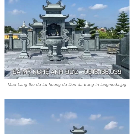
Mau-Lang-tho-da-Lu-huong-da-Den-da-trang-tri-langmoda.jpg