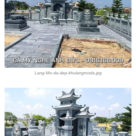
Lang-Mo-da-dep-khulangmoda.jpg