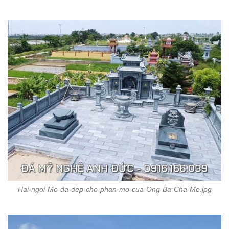
Hai-ngoi-Mo-da-dep-cho-phan-mo-cua-Ong-Ba-Cha-Me.jpg