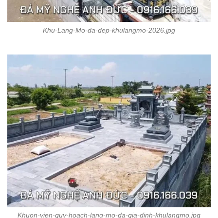
Khu-Lang-Mo-da-dep-khulangmo-2026.jpg
Khuon-vien-quy-hoach-lang-mo-da-gia-dinh-khulangmo.jpg