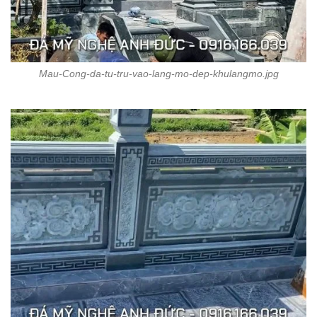
Mau-Cong-da-tu-tru-vao-lang-mo-dep-khulangmo.jpg