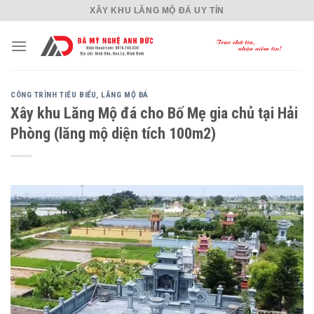
Skip
XÂY KHU LĂNG MỘ ĐÁ UY TÍN
to
content
CÔNG TRÌNH TIÊU BIỂU
,
LĂNG MỘ ĐÁ
Xây khu Lăng Mộ đá cho Bố Mẹ gia chủ tại Hải
Phòng (lăng mộ diện tích 100m2)