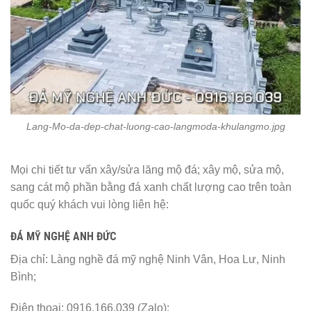
Lang-Mo-da-dep-chat-luong-cao-langmoda-khulangmo.jpg
Mọi chi tiết tư vấn xây/sửa lăng mộ đá; xây mộ, sửa mộ,
sang cát mộ phần bằng đá xanh chất lượng cao trên toàn
quốc quý khách vui lòng liên hệ:
ĐÁ MỸ NGHỆ ANH ĐỨC
Địa chỉ: Làng nghề đá mỹ nghệ Ninh Vân, Hoa Lư, Ninh
Bình;
Điện thoại: 0916.166.039 (Zalo);