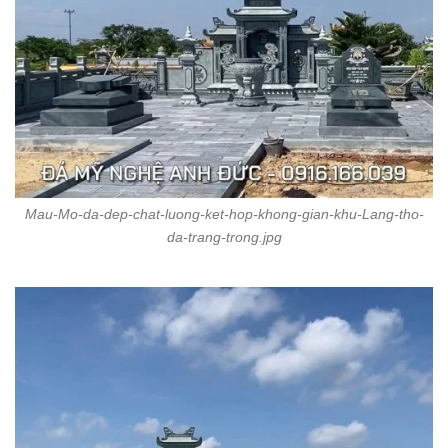
Mau-Mo-da-dep-chat-luong-ket-hop-khong-gian-khu-Lang-tho-
da-trang-trong.jpg