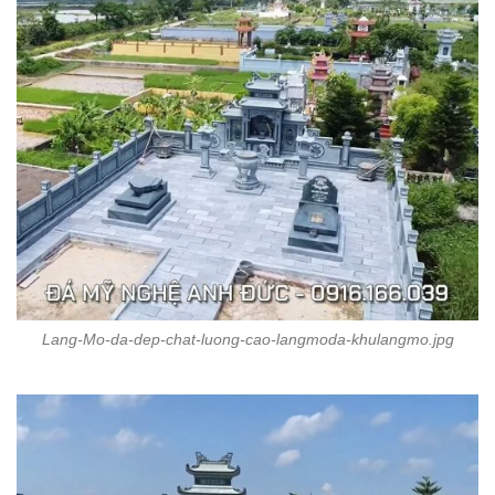
Lang-Mo-da-dep-chat-luong-cao-langmoda-khulangmo.jpg