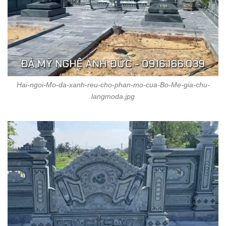
Hai-ngoi-Mo-da-xanh-reu-cho-phan-mo-cua-Bo-Me-gia-chu-
langmoda.jpg