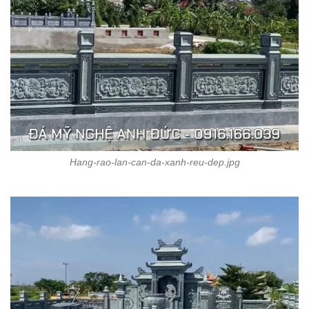
Hang-rao-lan-can-da-xanh-reu-dep.jpg