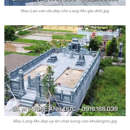
Mau-Lan-can-da-dep-cho-Lang-Mo-gia-dinh.jpg
Mau-Lang-Mo-dep-uy-tin-chat-luong-cao-khulangmo.jpg