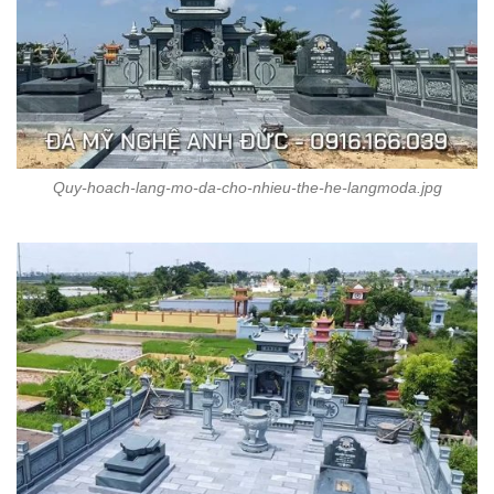
Quy-hoach-lang-mo-da-cho-nhieu-the-he-langmoda.jpg