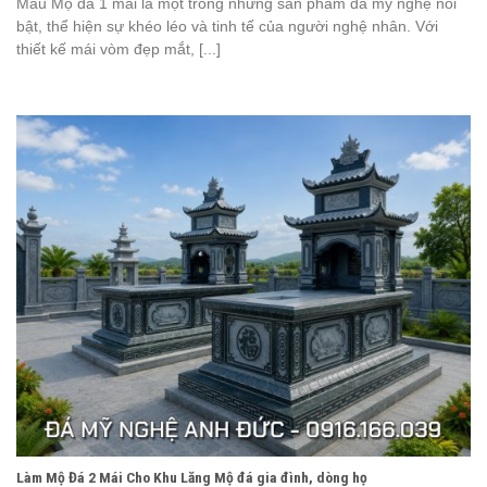
Mẫu Mộ đá 1 mái là một trong những sản phẩm đá mỹ nghệ nổi
bật, thể hiện sự khéo léo và tinh tế của người nghệ nhân. Với
thiết kế mái vòm đẹp mắt, [...]
Làm Mộ Đá 2 Mái Cho Khu Lăng Mộ đá gia đình, dòng họ