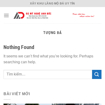
Skip
XÂY KHU LĂNG MỘ ĐÁ UY TÍN
to
content
TƯỢNG ĐÁ
Nothing Found
It seems we can’t find what you’re looking for. Perhaps
searching can help.
BÀI VIẾT MỚI