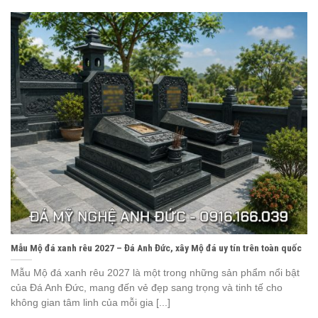
Mẫu Mộ đá xanh rêu 2027 – Đá Anh Đức, xây Mộ đá uy tín trên toàn quốc
Mẫu Mộ đá xanh rêu 2027 là một trong những sản phẩm nổi bật
của Đá Anh Đức, mang đến vẻ đẹp sang trọng và tinh tế cho
không gian tâm linh của mỗi gia [...]