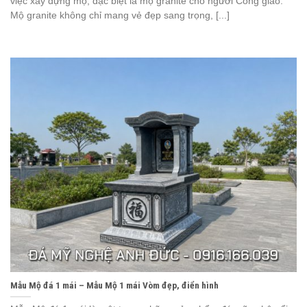
việc xây dựng mộ, đặc biệt là mộ granite cho người Công giáo.
Mộ granite không chỉ mang vẻ đẹp sang trọng, [...]
Mẫu Mộ đá 1 mái – Mẫu Mộ 1 mái Vòm đẹp, điển hình