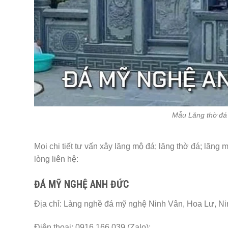
Mẫu Lăng thờ đá 
Mọi chi tiết tư vấn xây lăng mộ đá; lăng thờ đá; lăng 
lòng liên hệ:
ĐÁ MỸ NGHỆ ANH ĐỨC
Địa chỉ: Làng nghề đá mỹ nghệ Ninh Vân, Hoa Lư, Ni
Điện thoại: 0916.166.039 (Zalo);