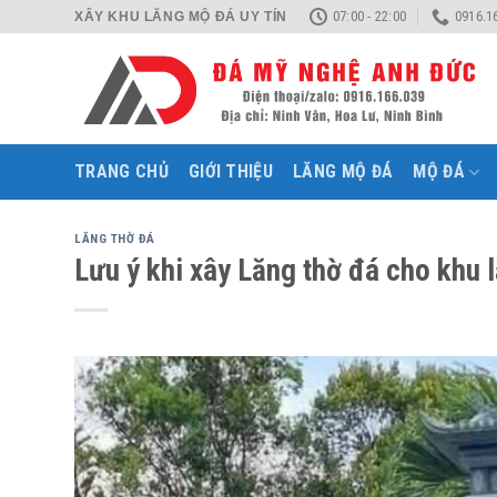
Skip
07:00 - 22:00
0916.1
XÂY KHU LĂNG MỘ ĐÁ UY TÍN
to
content
TRANG CHỦ
GIỚI THIỆU
LĂNG MỘ ĐÁ
MỘ ĐÁ
LĂNG THỜ ĐÁ
Lưu ý khi xây Lăng thờ đá cho khu 