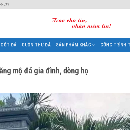
66.039
CỘT ĐÁ
CUỐN THƯ ĐÁ
SẢN PHẨM KHÁC
CÔNG TRÌNH T
lăng mộ đá gia đình, dòng họ