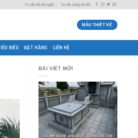
Tư vấn đá mỹ nghệ
Tư vấn Lăng mộ đá
MẪU THIẾT KẾ
IÊU BIỂU
ĐẶT HÀNG
LIÊN HỆ
BÀI VIẾT MỚI