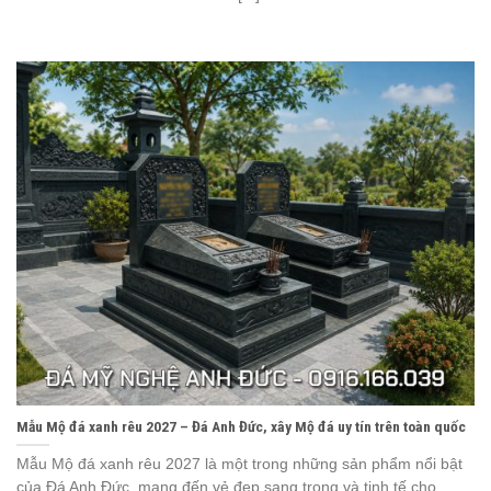
Mẫu Mộ đá xanh rêu 2027 – Đá Anh Đức, xây Mộ đá uy tín trên toàn quốc
Mẫu Mộ đá xanh rêu 2027 là một trong những sản phẩm nổi bật
của Đá Anh Đức, mang đến vẻ đẹp sang trọng và tinh tế cho