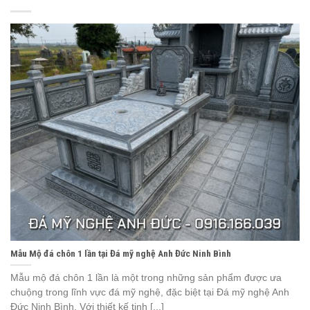
Mẫu Mộ đá chôn 1 lần tại Đá mỹ nghệ Anh Đức Ninh Bình
Mẫu mộ đá chôn 1 lần là một trong những sản phẩm được ưa
chuộng trong lĩnh vực đá mỹ nghệ, đặc biệt tại Đá mỹ nghệ Anh
Đức Ninh Bình. Với thiết kế tinh [...]