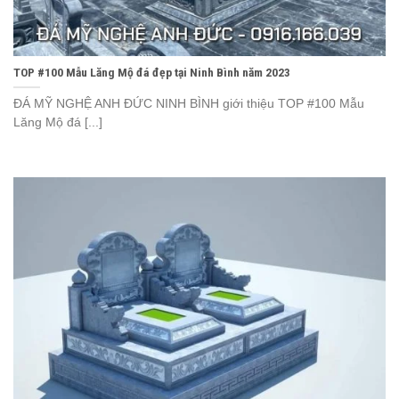
TOP #100 Mẫu Lăng Mộ đá đẹp tại Ninh Bình năm 2023
ĐÁ MỸ NGHỆ ANH ĐỨC NINH BÌNH giới thiệu TOP #100 Mẫu
Lăng Mộ đá [...]