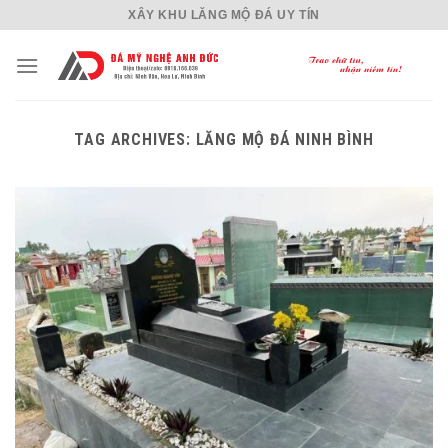
Skip
XÂY KHU LĂNG MỘ ĐÁ UY TÍN
to
content
TAG ARCHIVES:
LĂNG MỘ ĐÁ NINH BÌNH