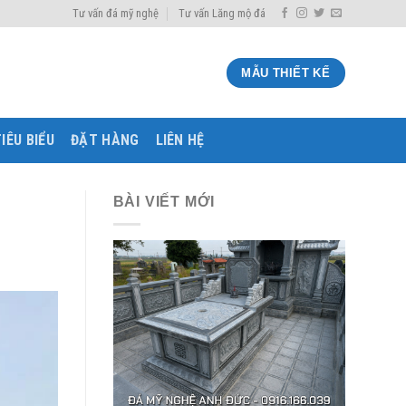
Tư vấn đá mỹ nghệ
Tư vấn Lăng mộ đá
MẪU THIẾT KẾ
IÊU BIỂU
ĐẶT HÀNG
LIÊN HỆ
BÀI VIẾT MỚI