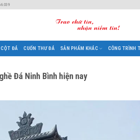
66.039
CỘT ĐÁ
CUỐN THƯ ĐÁ
SẢN PHẨM KHÁC
CÔNG TRÌNH T
ghề Đá Ninh Bình hiện nay