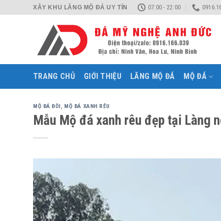
Skip
07:00 - 22:00
0916.1
XÂY KHU LĂNG MỘ ĐÁ UY TÍN
to
content
TRANG CHỦ
GIỚI THIỆU
LĂNG MỘ ĐÁ
MỘ ĐÁ
MỘ ĐÁ ĐÔI
,
MỘ ĐÁ XANH RÊU
Mẫu Mộ đá xanh rêu đẹp tại Làng n