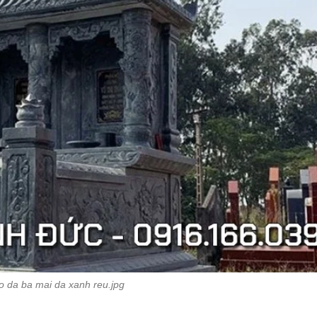
 da ba mai da xanh reu.jpg