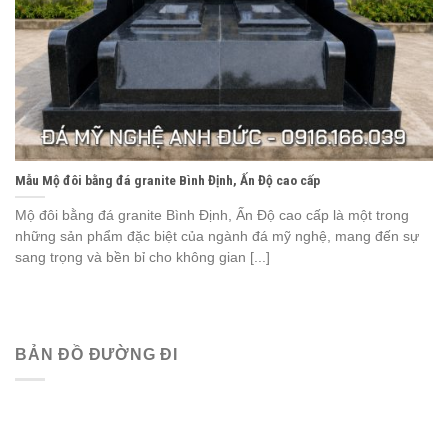
Mẫu Mộ đôi bằng đá granite Bình Định, Ấn Độ cao cấp
Mộ đôi bằng đá granite Bình Định, Ấn Độ cao cấp là một trong
những sản phẩm đặc biệt của ngành đá mỹ nghệ, mang đến sự
sang trọng và bền bỉ cho không gian [...]
BẢN ĐỒ ĐƯỜNG ĐI