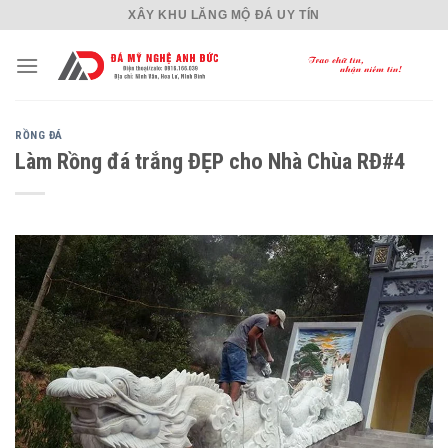
Skip
XÂY KHU LĂNG MỘ ĐÁ UY TÍN
to
content
RỒNG ĐÁ
Làm Rồng đá trắng ĐẸP cho Nhà Chùa RĐ#4