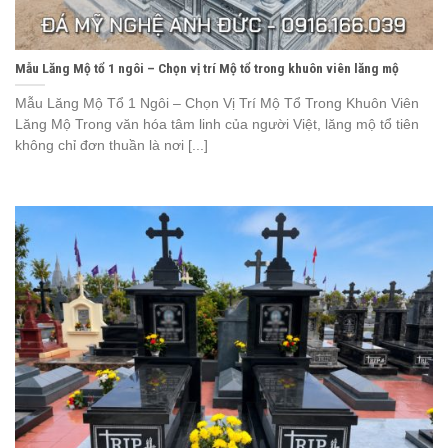
Mẫu Lăng Mộ tổ 1 ngôi – Chọn vị trí Mộ tổ trong khuôn viên lăng mộ
Mẫu Lăng Mộ Tổ 1 Ngôi – Chọn Vị Trí Mộ Tổ Trong Khuôn Viên
Lăng Mộ Trong văn hóa tâm linh của người Việt, lăng mộ tổ tiên
không chỉ đơn thuần là nơi [...]