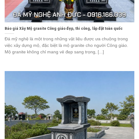
Báo giá Xây Mộ granite Công giáo đẹp, thi công, lắp đặt toàn quốc
Đá mỹ nghệ là một trong những vật liệu được ưa chuộng trong
việc xây dựng mộ, đặc biệt là mộ granite cho người Công giáo.
Mộ granite không chỉ mang vẻ đẹp sang trọng, [...]