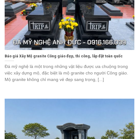
Báo giá Xây Mộ granite Công giáo đẹp, thi công, lắp đặt toàn quốc
Đá mỹ nghệ là một trong những vật liệu được ưa chuộng trong
việc xây dựng mộ, đặc biệt là mộ granite cho người Công giáo.
Mộ granite không chỉ mang vẻ đẹp sang trọng, [...]