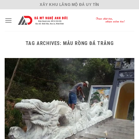
Skip
XÂY KHU LĂNG MỘ ĐÁ UY TÍN
to
content
TAG ARCHIVES:
MẪU RỒNG ĐÁ TRẮNG