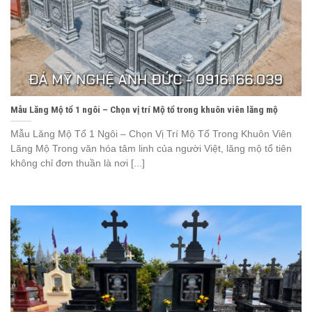
Mẫu Lăng Mộ tổ 1 ngôi – Chọn vị trí Mộ tổ trong khuôn viên lăng mộ
Mẫu Lăng Mộ Tổ 1 Ngôi – Chọn Vị Trí Mộ Tổ Trong Khuôn Viên
Lăng Mộ Trong văn hóa tâm linh của người Việt, lăng mộ tổ tiên
không chỉ đơn thuần là nơi [...]