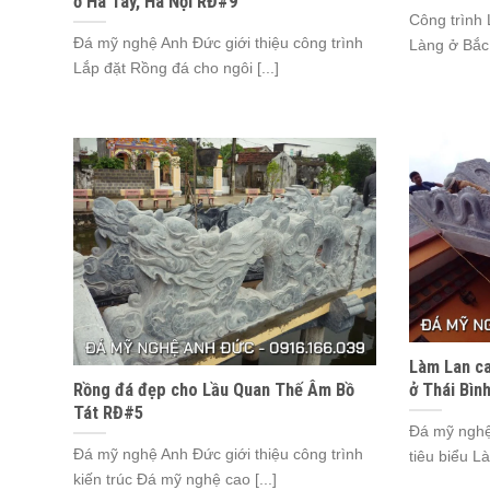
ở Hà Tây, Hà Nội RĐ#9
Công trình
Đá mỹ nghệ Anh Đức giới thiệu công trình
Làng ở Bắc 
Lắp đặt Rồng đá cho ngôi [...]
Làm Lan ca
Rồng đá đẹp cho Lầu Quan Thế Âm Bồ
ở Thái Bìn
Tát RĐ#5
Đá mỹ nghệ 
Đá mỹ nghệ Anh Đức giới thiệu công trình
tiêu biểu L
kiến trúc Đá mỹ nghệ cao [...]