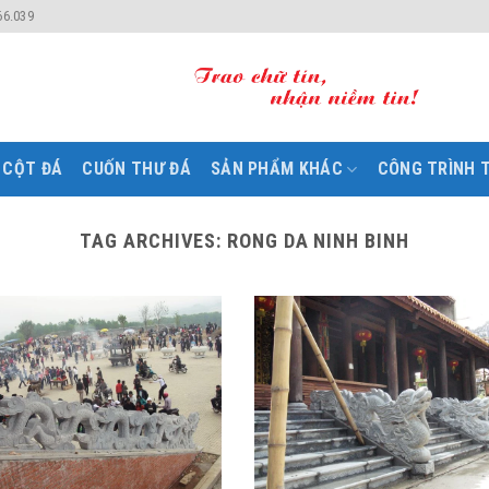
66.039
CỘT ĐÁ
CUỐN THƯ ĐÁ
SẢN PHẨM KHÁC
CÔNG TRÌNH T
TAG ARCHIVES:
RONG DA NINH BINH