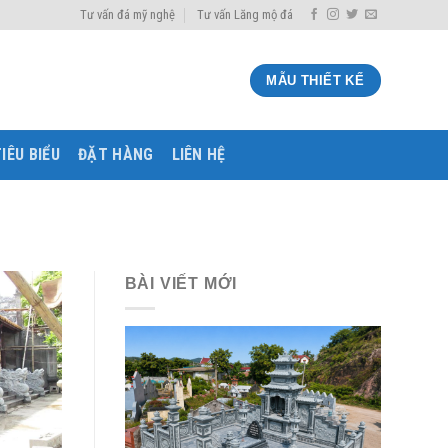
Tư vấn đá mỹ nghệ
Tư vấn Lăng mộ đá
MẪU THIẾT KẾ
IÊU BIỂU
ĐẶT HÀNG
LIÊN HỆ
BÀI VIẾT MỚI