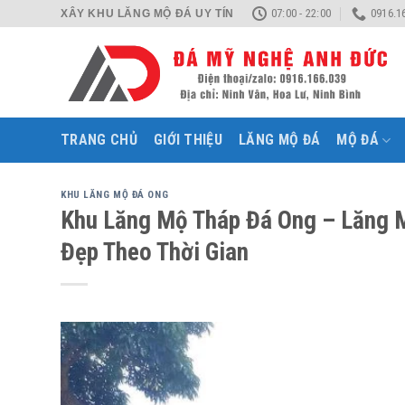
Skip
07:00 - 22:00
0916.1
XÂY KHU LĂNG MỘ ĐÁ UY TÍN
to
content
TRANG CHỦ
GIỚI THIỆU
LĂNG MỘ ĐÁ
MỘ ĐÁ
KHU LĂNG MỘ ĐÁ ONG
Khu Lăng Mộ Tháp Đá Ong – Lăng 
Đẹp Theo Thời Gian