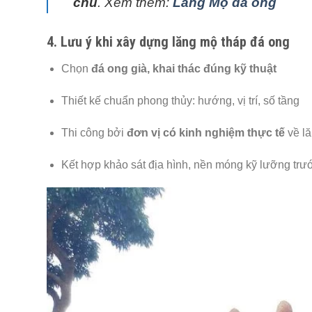
chủ
. Xem thêm:
Lăng Mộ đá ong
4. Lưu ý khi xây dựng lăng mộ tháp đá ong
Chọn
đá ong già, khai thác đúng kỹ thuật
Thiết kế chuẩn phong thủy: hướng, vị trí, số tầng
Thi công bởi
đơn vị có kinh nghiệm thực tế
về l
Kết hợp khảo sát địa hình, nền móng kỹ lưỡng trư