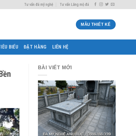
Tư vấn đá mỹ nghệ
Tư vấn Lăng mộ đá
MẪU THIẾT KẾ
IÊU BIỂU
ĐẶT HÀNG
LIÊN HỆ
BÀI VIẾT MỚI
Bền