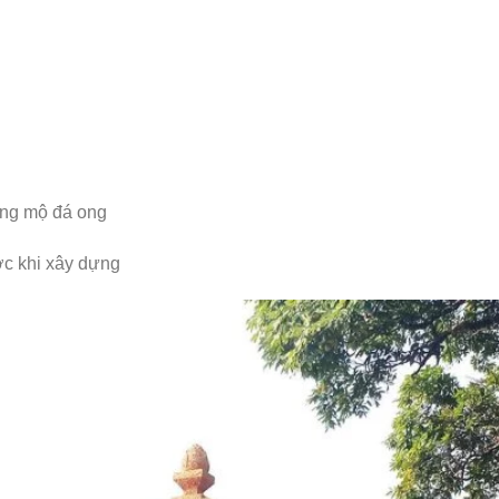
ăng mộ đá ong
ớc khi xây dựng