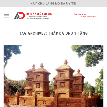
Skip
XÂY KHU LĂNG MỘ ĐÁ UY TÍN
to
content
TAG ARCHIVES:
THÁP ĐÁ ONG 3 TẦNG