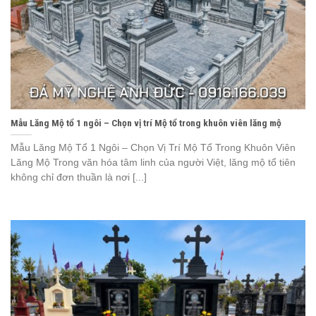
Mẫu Lăng Mộ tổ 1 ngôi – Chọn vị trí Mộ tổ trong khuôn viên lăng mộ
Mẫu Lăng Mộ Tổ 1 Ngôi – Chọn Vị Trí Mộ Tổ Trong Khuôn Viên
Lăng Mộ Trong văn hóa tâm linh của người Việt, lăng mộ tổ tiên
không chỉ đơn thuần là nơi [...]