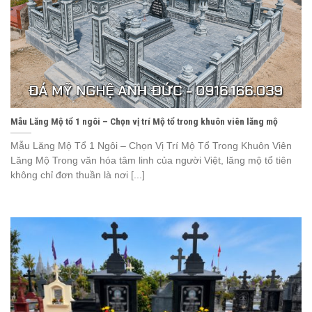
Mẫu Lăng Mộ tổ 1 ngôi – Chọn vị trí Mộ tổ trong khuôn viên lăng mộ
Mẫu Lăng Mộ Tổ 1 Ngôi – Chọn Vị Trí Mộ Tổ Trong Khuôn Viên
Lăng Mộ Trong văn hóa tâm linh của người Việt, lăng mộ tổ tiên
không chỉ đơn thuần là nơi [...]