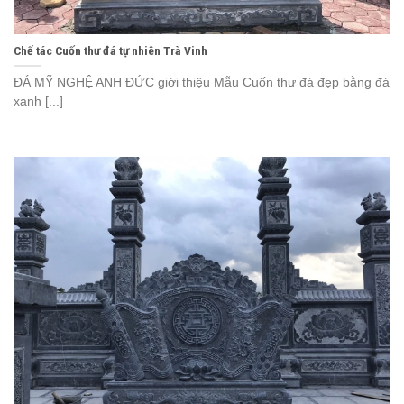
Chế tác Cuốn thư đá tự nhiên Trà Vinh
ĐÁ MỸ NGHỆ ANH ĐỨC giới thiệu Mẫu Cuốn thư đá đẹp bằng đá
xanh [...]