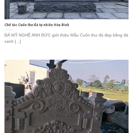
Chế tác Cuốn thư đá tự nhiên Hòa Bình
ĐÁ MỸ NGHỆ ANH ĐỨC giới thiệu Mẫu Cuốn thư đá đẹp bằng đá
xanh [...]