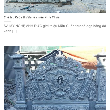
Chế tác Cuốn thư đá tự nhiên Ninh Thuận
ĐÁ MỸ NGHỆ ANH ĐỨC giới thiệu Mẫu Cuốn thư đá đẹp bằng đá
xanh [...]