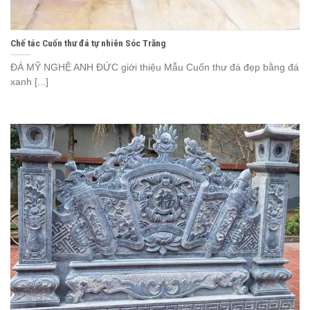
Chế tác Cuốn thư đá tự nhiên Sóc Trăng
ĐÁ MỸ NGHỆ ANH ĐỨC giới thiệu Mẫu Cuốn thư đá đẹp bằng đá
xanh [...]