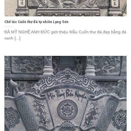
Chế tác Cuốn thư đá tự nhiên Lạng Sơn
ĐÁ MỸ NGHỆ ANH ĐỨC giới thiệu Mẫu Cuốn thư đá đẹp bằng đá
xanh [...]