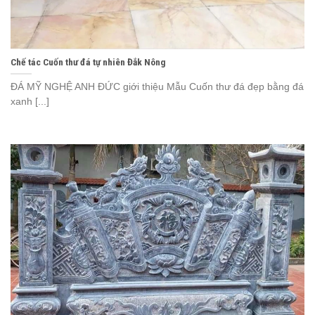
Chế tác Cuốn thư đá tự nhiên Đắk Nông
ĐÁ MỸ NGHỆ ANH ĐỨC giới thiệu Mẫu Cuốn thư đá đẹp bằng đá
xanh [...]