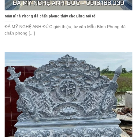
Mẫu Bình Phong đá chấn phong thủy cho Lăng Mộ tổ
ĐÁ MỸ NGHỆ ANH ĐỨC giới thiệu, tư vấn Mẫu Bình Phong đá
chấn phong [...]