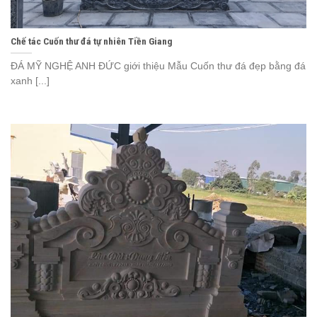
Chế tác Cuốn thư đá tự nhiên Tiền Giang
ĐÁ MỸ NGHỆ ANH ĐỨC giới thiệu Mẫu Cuốn thư đá đẹp bằng đá
xanh [...]