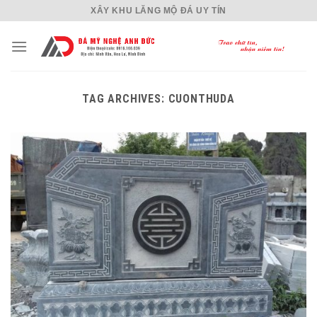
Skip
XÂY KHU LĂNG MỘ ĐÁ UY TÍN
to
content
TAG ARCHIVES:
CUONTHUDA