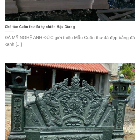
Chế tác Cuốn thư đá tự nhiên Hậu Giang
ĐÁ MỸ NGHỆ ANH ĐỨC giới thiệu Mẫu Cuốn thư đá đẹp bằng đá
xanh [...]