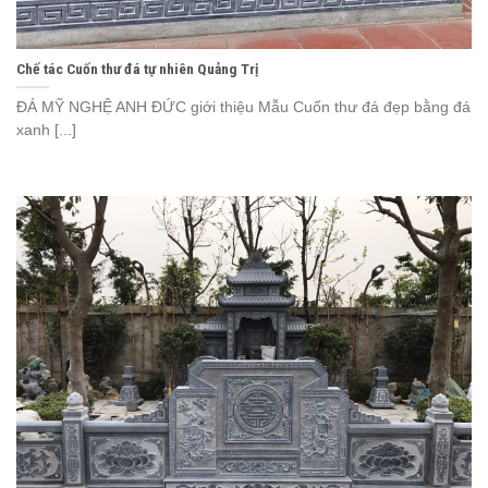
Chế tác Cuốn thư đá tự nhiên Quảng Trị
ĐÁ MỸ NGHỆ ANH ĐỨC giới thiệu Mẫu Cuốn thư đá đẹp bằng đá
xanh [...]