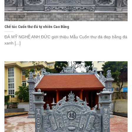
Chế tác Cuốn thư đá tự nhiên Cao Bằng
ĐÁ MỸ NGHỆ ANH ĐỨC giới thiệu Mẫu Cuốn thư đá đẹp bằng đá
xanh [...]