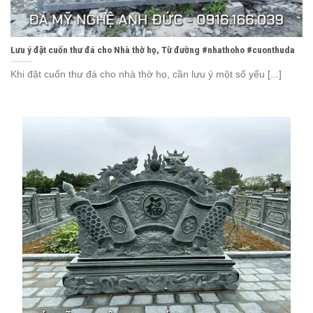
Lưu ý đặt cuốn thư đá cho Nhà thờ họ, Từ đường #nhathoho #cuonthuda
Khi đặt cuốn thư đá cho nhà thờ họ, cần lưu ý một số yếu [...]