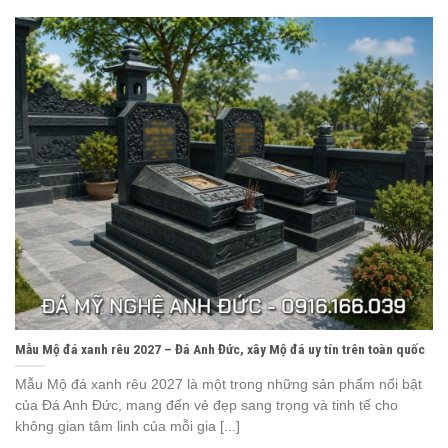
Mẫu Mộ đá xanh rêu 2027 – Đá Anh Đức, xây Mộ đá uy tín trên toàn quốc
Mẫu Mộ đá xanh rêu 2027 là một trong những sản phẩm nổi bật
của Đá Anh Đức, mang đến vẻ đẹp sang trọng và tinh tế cho
không gian tâm linh của mỗi gia [...]