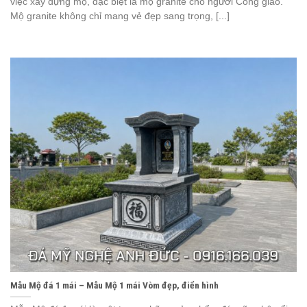
việc xây dựng mộ, đặc biệt là mộ granite cho người Công giáo.
Mộ granite không chỉ mang vẻ đẹp sang trọng, [...]
Mẫu Mộ đá 1 mái – Mẫu Mộ 1 mái Vòm đẹp, điển hình