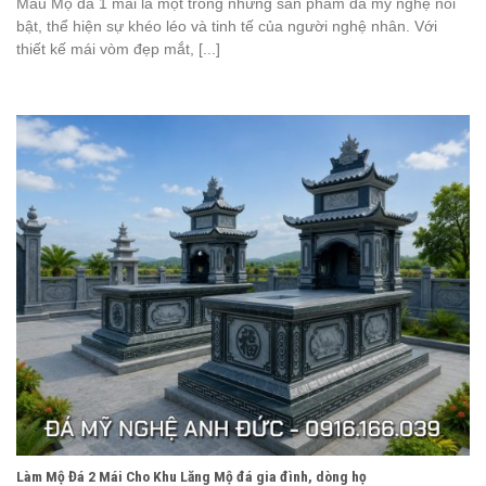
Mẫu Mộ đá 1 mái là một trong những sản phẩm đá mỹ nghệ nổi
bật, thể hiện sự khéo léo và tinh tế của người nghệ nhân. Với
thiết kế mái vòm đẹp mắt, [...]
Làm Mộ Đá 2 Mái Cho Khu Lăng Mộ đá gia đình, dòng họ