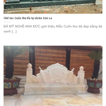
Chế tác Cuốn thư đá tự nhiên Sơn La
ĐÁ MỸ NGHỆ ANH ĐỨC giới thiệu Mẫu Cuốn thư đá đẹp bằng đá
xanh [...]