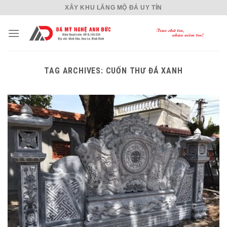
Skip
XÂY KHU LĂNG MỘ ĐÁ UY TÍN
to
content
TAG ARCHIVES:
CUỐN THƯ ĐÁ XANH