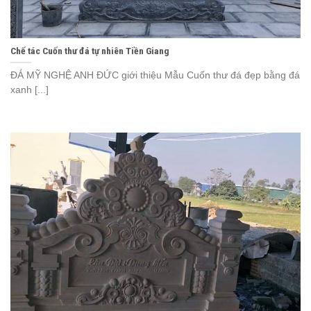
Chế tác Cuốn thư đá tự nhiên Tiền Giang
ĐÁ MỸ NGHỆ ANH ĐỨC giới thiệu Mẫu Cuốn thư đá đẹp bằng đá
xanh [...]