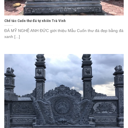
Chế tác Cuốn thư đá tự nhiên Trà Vinh
ĐÁ MỸ NGHỆ ANH ĐỨC giới thiệu Mẫu Cuốn thư đá đẹp bằng đá
xanh [...]