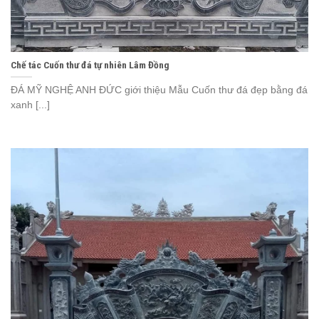
Chế tác Cuốn thư đá tự nhiên Lâm Đồng
ĐÁ MỸ NGHỆ ANH ĐỨC giới thiệu Mẫu Cuốn thư đá đẹp bằng đá
xanh [...]