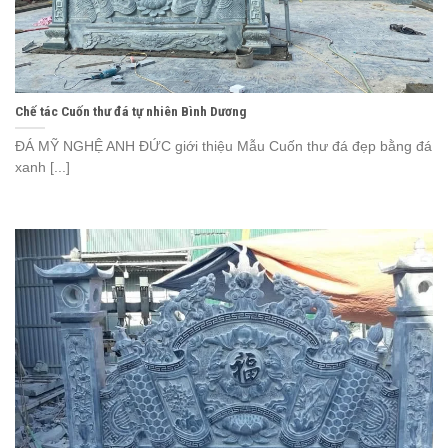
Chế tác Cuốn thư đá tự nhiên Bình Dương
ĐÁ MỸ NGHỆ ANH ĐỨC giới thiệu Mẫu Cuốn thư đá đẹp bằng đá
xanh [...]