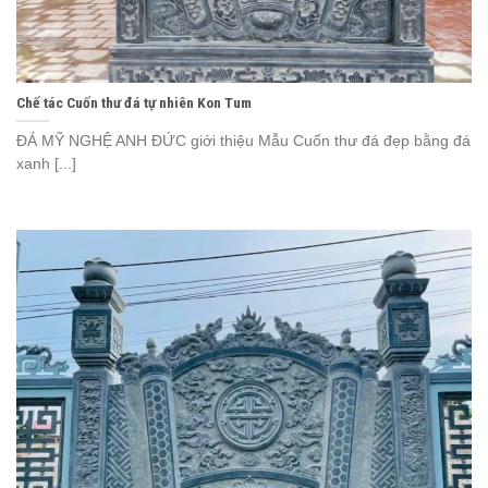
Chế tác Cuốn thư đá tự nhiên Kon Tum
ĐÁ MỸ NGHỆ ANH ĐỨC giới thiệu Mẫu Cuốn thư đá đẹp bằng đá
xanh [...]