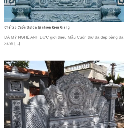
Chế tác Cuốn thư đá tự nhiên Kiên Giang
ĐÁ MỸ NGHỆ ANH ĐỨC giới thiệu Mẫu Cuốn thư đá đẹp bằng đá
xanh [...]