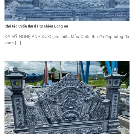
Chế tác Cuốn thư đá tự nhiên Long An
ĐÁ MỸ NGHỆ ANH ĐỨC giới thiệu Mẫu Cuốn thư đá đẹp bằng đá
xanh [...]