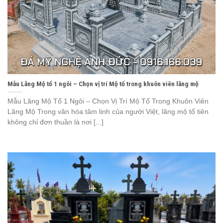
Mẫu Lăng Mộ tổ 1 ngôi – Chọn vị trí Mộ tổ trong khuôn viên lăng mộ
Mẫu Lăng Mộ Tổ 1 Ngôi – Chọn Vị Trí Mộ Tổ Trong Khuôn Viên
Lăng Mộ Trong văn hóa tâm linh của người Việt, lăng mộ tổ tiên
không chỉ đơn thuần là nơi [...]