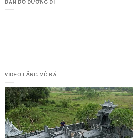
BẢN ĐỒ ĐƯỜNG ĐI
VIDEO LĂNG MỘ ĐÁ