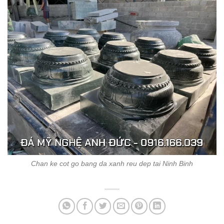
Chan ke cot go bang da xanh reu dep tai Ninh Binh