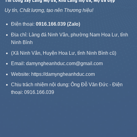
Thi công xây
Lăng Mộ đá
, Khu Lăng mộ đá, Mộ đá đẹp
Uy tín, Chất lượng, tạo nên Thương hiệu!
Điện thoại:
0916.166.039 (Zalo)
Địa chỉ: Làng đá Ninh Vân, phường Nam Hoa Lư, tỉnh
Ninh Bình
(Xã Ninh Vân, Huyện Hoa Lư, tỉnh Ninh Bình cũ)
Email: damyngheanhduc.com@gmail.com
Website:
https://damyngheanhduc.com
Chịu trách nhiệm nội dung: Ông Đỗ Văn Đức - Điện
thoại: 0916.166.039