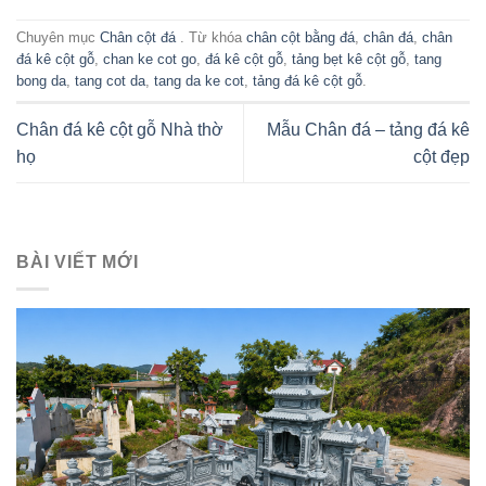
Chuyên mục
Chân cột đá
. Từ khóa
chân cột bằng đá
,
chân đá
,
chân
đá kê cột gỗ
,
chan ke cot go
,
đá kê cột gỗ
,
tảng bẹt kê cột gỗ
,
tang
bong da
,
tang cot da
,
tang da ke cot
,
tảng đá kê cột gỗ
.
Chân đá kê cột gỗ Nhà thờ
Mẫu Chân đá – tảng đá kê
họ
cột đẹp
BÀI VIẾT MỚI