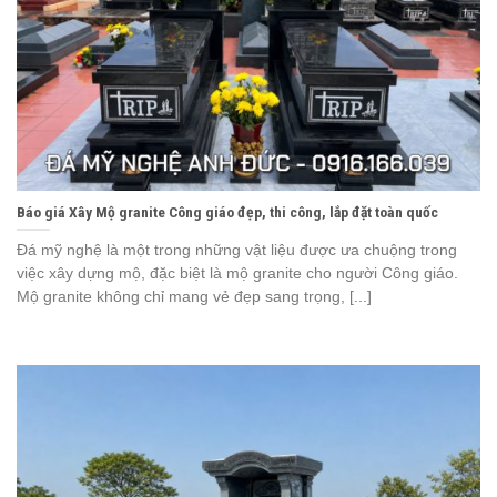
Báo giá Xây Mộ granite Công giáo đẹp, thi công, lắp đặt toàn quốc
Đá mỹ nghệ là một trong những vật liệu được ưa chuộng trong
việc xây dựng mộ, đặc biệt là mộ granite cho người Công giáo.
Mộ granite không chỉ mang vẻ đẹp sang trọng, [...]