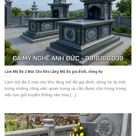
Làm Mộ Đá 2 Mái Cho Khu Lăng Mộ đá gia đình, dòng họ
Làm mộ đá 2 mái cho khu lăng mộ đá gia đình, dòng họ là một
trong những công việc quan trọng và cần được chú trọng trong
việc lưu giữ truyền thống văn hóa [...]