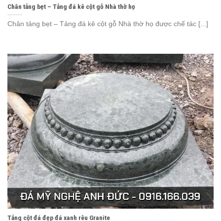
Chân tảng bẹt – Tảng đá kê cột gỗ Nhà thờ họ
Chân tảng bẹt – Tảng đá kê cột gỗ Nhà thờ họ được chế tác [...]
Tảng cột đá đẹp đá xanh rêu Granite