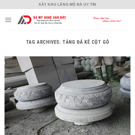
Skip
XÂY KHU LĂNG MỘ ĐÁ UY TÍN
to
content
TAG ARCHIVES:
TẢNG ĐÁ KÊ CỘT GỖ