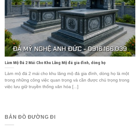
Làm Mộ Đá 2 Mái Cho Khu Lăng Mộ đá gia đình, dòng họ
Làm mộ đá 2 mái cho khu lăng mộ đá gia đình, dòng họ là một
trong những công việc quan trọng và cần được chú trọng trong
việc lưu giữ truyền thống văn hóa [...]
BẢN ĐỒ ĐƯỜNG ĐI