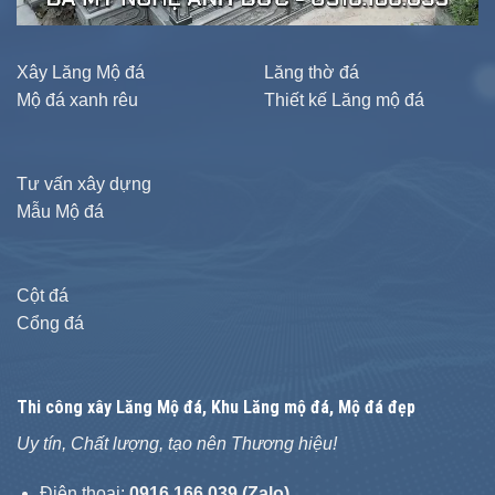
Xây Lăng Mộ đá
Lăng thờ đá
Mộ đá xanh rêu
Thiết kế Lăng mộ đá
Tư vấn xây dựng
Mẫu Mộ đá
Cột đá
Cổng đá
Thi công xây
Lăng Mộ đá
, Khu Lăng mộ đá, Mộ đá đẹp
Uy tín, Chất lượng, tạo nên Thương hiệu!
Điện thoại:
0916.166.039 (Zalo)