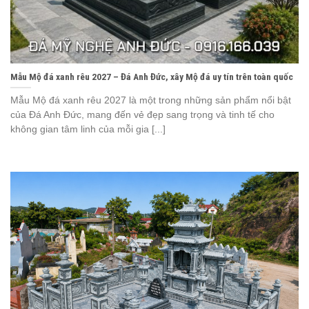
Mẫu Mộ đá xanh rêu 2027 – Đá Anh Đức, xây Mộ đá uy tín trên toàn quốc
Mẫu Mộ đá xanh rêu 2027 là một trong những sản phẩm nổi bật
của Đá Anh Đức, mang đến vẻ đẹp sang trọng và tinh tế cho
không gian tâm linh của mỗi gia [...]