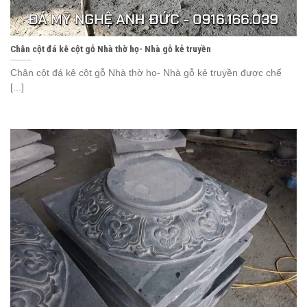
Chân cột đá kê cột gỗ Nhà thờ họ- Nhà gỗ kẻ truyền
Chân cột đá kê cột gỗ Nhà thờ họ- Nhà gỗ kẻ truyền được chế
[...]