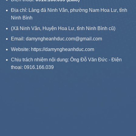
Địa chỉ: Làng đá Ninh Vân, phường Nam Hoa Lư, tỉnh
Ninh Bình
(Xã Ninh Vân, Huyện Hoa Lư, tỉnh Ninh Bình cũ)
Email: damyngheanhduc.com@gmail.com
Website:
https://damyngheanhduc.com
Chịu trách nhiệm nội dung: Ông Đỗ Văn Đức - Điện
thoại: 0916.166.039