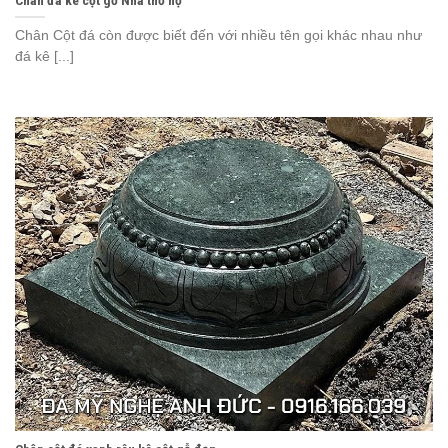
Chân đá kê cột gỗ Nhà thờ họ
Chân Cột đá còn được biết đến với nhiều tên gọi khác nhau như
đá kê [...]