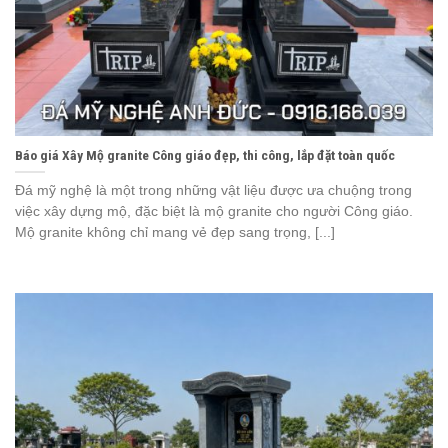
Báo giá Xây Mộ granite Công giáo đẹp, thi công, lắp đặt toàn quốc
Đá mỹ nghệ là một trong những vật liệu được ưa chuộng trong
việc xây dựng mộ, đặc biệt là mộ granite cho người Công giáo.
Mộ granite không chỉ mang vẻ đẹp sang trọng, [...]