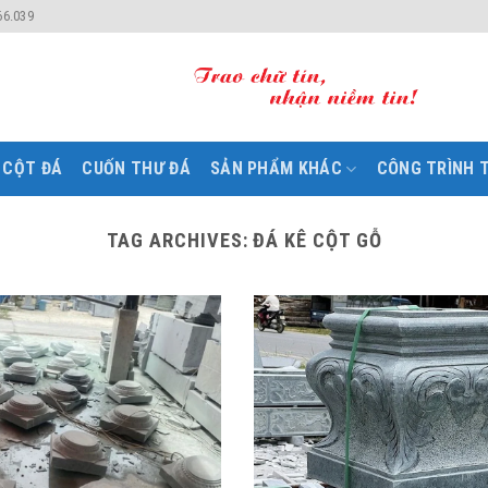
66.039
CỘT ĐÁ
CUỐN THƯ ĐÁ
SẢN PHẨM KHÁC
CÔNG TRÌNH T
TAG ARCHIVES:
ĐÁ KÊ CỘT GỖ