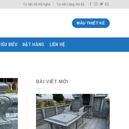
Tư vấn đá mỹ nghệ
Tư vấn Lăng mộ đá
MẪU THIẾT KẾ
IÊU BIỂU
ĐẶT HÀNG
LIÊN HỆ
BÀI VIẾT MỚI