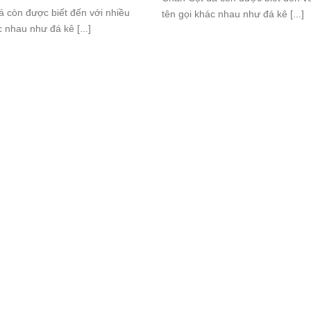
 còn được biết đến với nhiều
tên gọi khác nhau như đá kê [...]
c nhau như đá kê [...]