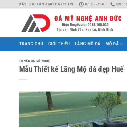
Skip
07:00 - 22:00
0916.1
XÂY KHU LĂNG MỘ ĐÁ UY TÍN
to
content
TRANG CHỦ
GIỚI THIỆU
LĂNG MỘ ĐÁ
MỘ ĐÁ
TƯ VẤN ĐÁ MỸ NGHỆ
Mẫu Thiết kế Lăng Mộ đá đẹp Huế