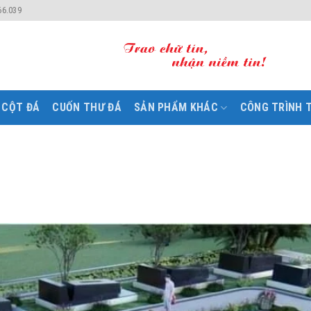
66.039
CỘT ĐÁ
CUỐN THƯ ĐÁ
SẢN PHẨM KHÁC
CÔNG TRÌNH T