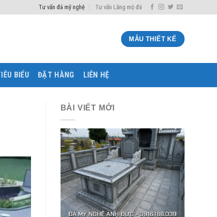
Tư vấn đá mỹ nghệ
Tư vấn Lăng mộ đá
MẪU THIẾT KẾ
IÊU BIỂU
ĐẶT HÀNG
LIÊN HỆ
BÀI VIẾT MỚI