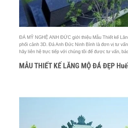
ĐÁ MỸ NGHỆ ANH ĐỨC giới thiệu Mẫu Thiết kế Lăng Mộ
phối cảnh 3D. Đá Anh Đức Ninh Bình là đơn vị tư vấn
hãy liên hệ trực tiếp với chúng tôi để được tư vấn, báo
MẪU THIẾT KẾ LĂNG MỘ ĐÁ ĐẸP Huế