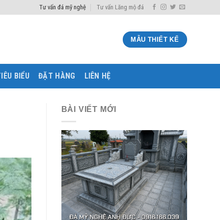
Tư vấn đá mỹ nghệ
Tư vấn Lăng mộ đá
MẪU THIẾT KẾ
IÊU BIỂU
ĐẶT HÀNG
LIÊN HỆ
BÀI VIẾT MỚI