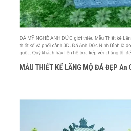
ĐÁ MỸ NGHỆ ANH ĐỨC giới thiệu Mẫu Thiết kế Lăng M
thiết kế và phối cảnh 3D. Đá Anh Đức Ninh Bình là đơ
quốc. Quý khách hãy liên hệ trực tiếp với chúng tôi đ
MẪU THIẾT KẾ LĂNG MỘ ĐÁ ĐẸP An 