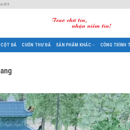
66.039
CỘT ĐÁ
CUỐN THƯ ĐÁ
SẢN PHẨM KHÁC
CÔNG TRÌNH T
iang