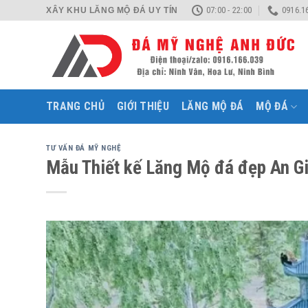
Skip
07:00 - 22:00
0916.1
XÂY KHU LĂNG MỘ ĐÁ UY TÍN
to
content
TRANG CHỦ
GIỚI THIỆU
LĂNG MỘ ĐÁ
MỘ ĐÁ
TƯ VẤN ĐÁ MỸ NGHỆ
Mẫu Thiết kế Lăng Mộ đá đẹp An G