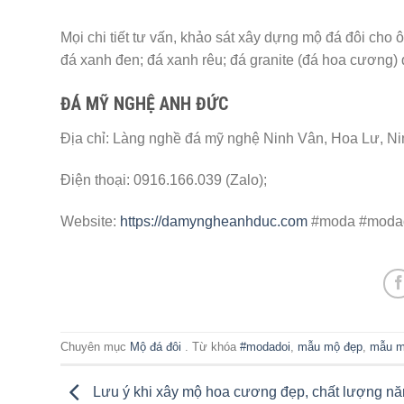
Mọi chi tiết tư vấn, khảo sát xây dựng mộ đá đôi cho
đá xanh đen; đá xanh rêu; đá granite (đá hoa cương) q
ĐÁ MỸ NGHỆ ANH ĐỨC
Địa chỉ: Làng nghề đá mỹ nghệ Ninh Vân, Hoa Lư, Ni
Điện thoại: 0916.166.039 (Zalo);
Website:
https://damyngheanhduc.com
#moda #modad
Chuyên mục
Mộ đá đôi
. Từ khóa
#modadoi
,
mẫu mộ đẹp
,
mẫu m
Lưu ý khi xây mộ hoa cương đẹp, chất lượng n