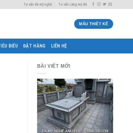
Tư vấn đá mỹ nghệ
Tư vấn Lăng mộ đá
MẪU THIẾT KẾ
IÊU BIỂU
ĐẶT HÀNG
LIÊN HỆ
BÀI VIẾT MỚI