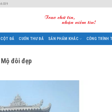
66.039
CỘT ĐÁ
CUỐN THƯ ĐÁ
SẢN PHẨM KHÁC
CÔNG TRÌNH T
 Mộ đôi đẹp