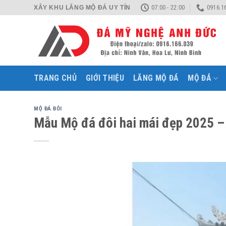
Skip
07:00 - 22:00
0916.1
XÂY KHU LĂNG MỘ ĐÁ UY TÍN
to
content
TRANG CHỦ
GIỚI THIỆU
LĂNG MỘ ĐÁ
MỘ ĐÁ
MỘ ĐÁ ĐÔI
Mẫu Mộ đá đôi hai mái đẹp 2025 –