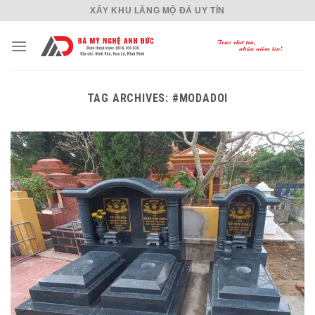
Skip
XÂY KHU LĂNG MỘ ĐÁ UY TÍN
to
content
TAG ARCHIVES:
#MODADOI