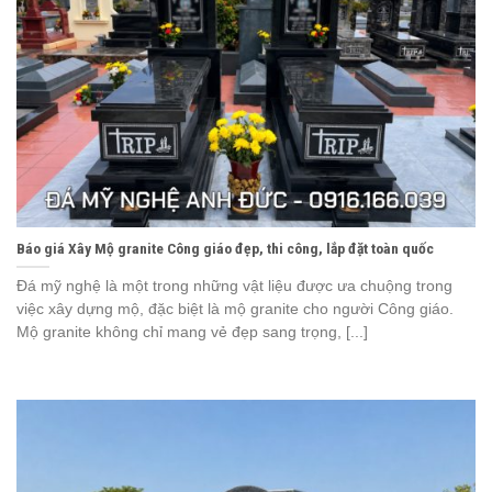
Báo giá Xây Mộ granite Công giáo đẹp, thi công, lắp đặt toàn quốc
Đá mỹ nghệ là một trong những vật liệu được ưa chuộng trong
việc xây dựng mộ, đặc biệt là mộ granite cho người Công giáo.
Mộ granite không chỉ mang vẻ đẹp sang trọng, [...]