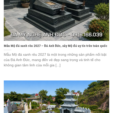
Mẫu Mộ đá xanh rêu 2027 – Đá Anh Đức, xây Mộ đá uy tín trên toàn quốc
Mẫu Mộ đá xanh rêu 2027 là một trong những sản phẩm nổi bật
của Đá Anh Đức, mang đến vẻ đẹp sang trọng và tinh tế cho
không gian tâm linh của mỗi gia [...]