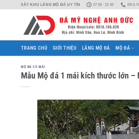
Skip
07:00 - 22:00
0916.1
XÂY KHU LĂNG MỘ ĐÁ UY TÍN
to
content
TRANG CHỦ
GIỚI THIỆU
LĂNG MỘ ĐÁ
MỘ ĐÁ
MỘ ĐÁ CÓ MÁI
Mẫu Mộ đá 1 mái kích thước lớn –