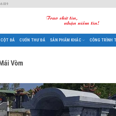
66.039
CỘT ĐÁ
CUỐN THƯ ĐÁ
SẢN PHẨM KHÁC
CÔNG TRÌNH T
 Mái Vòm