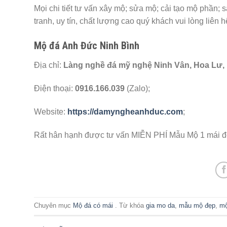
Mọi chi tiết tư vấn xây mộ; sửa mộ; cải tạo mộ phần; 
tranh, uy tín, chất lượng cao quý khách vui lòng liên h
Mộ đá Anh Đức Ninh Bình
Địa chỉ:
Làng nghề đá mỹ nghệ Ninh Vân, Hoa Lư,
Điện thoại:
0916.166.039
(Zalo);
Website:
https://damyngheanhduc.com
;
Rất hân hạnh được tư vấn MIỄN PHÍ Mẫu Mộ 1 mái đ
Chuyên mục
Mộ đá có mái
. Từ khóa
gia mo da
,
mẫu mộ đẹp
,
mộ