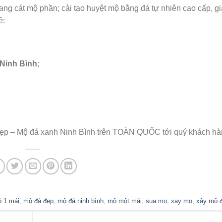
sang cát mộ phần; cải tạo huyệt mộ bằng đá tự nhiên cao cấp, g
ệ:
 Ninh Bình
;
ẹp – Mộ đá xanh Ninh Bình trên TOÀN QUỐC tới quý khách hà
 1 mái
,
mộ đá đẹp
,
mộ đá ninh bình
,
mộ một mái
,
sua mo
,
xay mo
,
xây mộ 