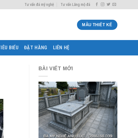
Tư vấn đá mỹ nghệ
Tư vấn Lăng mộ đá
MẪU THIẾT KẾ
IÊU BIỂU
ĐẶT HÀNG
LIÊN HỆ
BÀI VIẾT MỚI