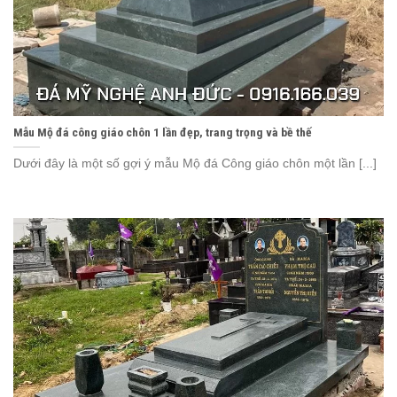
Mẫu Mộ đá công giáo chôn 1 lần đẹp, trang trọng và bề thế
Dưới đây là một số gợi ý mẫu Mộ đá Công giáo chôn một lần [...]