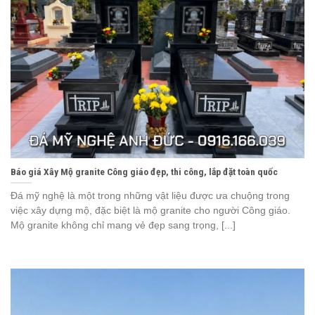
Báo giá Xây Mộ granite Công giáo đẹp, thi công, lắp đặt toàn quốc
Đá mỹ nghệ là một trong những vật liệu được ưa chuộng trong
việc xây dựng mộ, đặc biệt là mộ granite cho người Công giáo.
Mộ granite không chỉ mang vẻ đẹp sang trọng, [...]