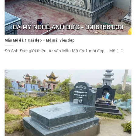
Mẫu Mộ đá 1 mái đẹp – Mộ mái vòm đẹp
Đá Anh Đức giới thiệu, tư vấn Mẫu Mộ đá 1 mái đẹp – Mộ [...]