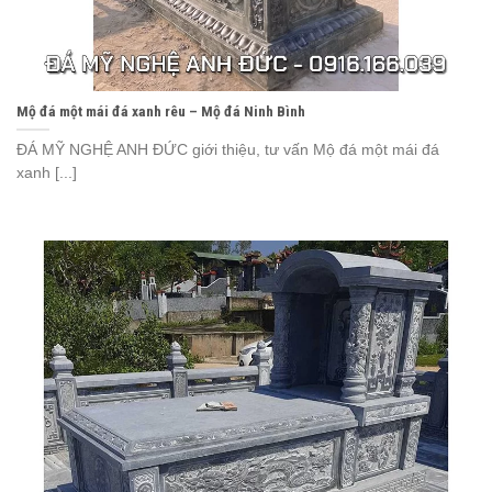
Mộ đá một mái đá xanh rêu – Mộ đá Ninh Bình
ĐÁ MỸ NGHỆ ANH ĐỨC giới thiệu, tư vấn Mộ đá một mái đá
xanh [...]