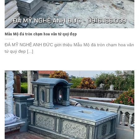
Mẫu Mộ đá tròn chạm hoa văn tứ quý đẹp
ĐÁ MỸ NGHỆ ANH ĐỨC giới thiệu Mẫu Mộ đá tròn chạm hoa văn
tứ quý đẹp [...]