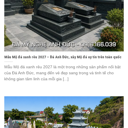
Mẫu Mộ đá xanh rêu 2027 – Đá Anh Đức, xây Mộ đá uy tín trên toàn quốc
Mẫu Mộ đá xanh rêu 2027 là một trong những sản phẩm nổi bật
của Đá Anh Đức, mang đến vẻ đẹp sang trọng và tinh tế cho
không gian tâm linh của mỗi gia [...]