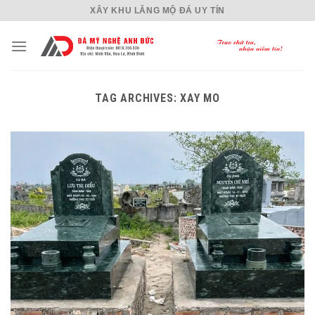
Skip
XÂY KHU LĂNG MỘ ĐÁ UY TÍN
to
content
TAG ARCHIVES:
XAY MO