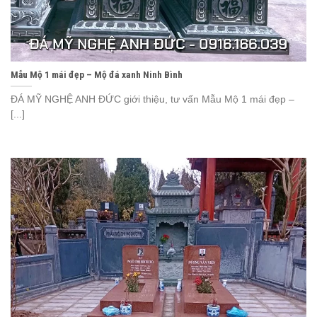
Mẫu Mộ 1 mái đẹp – Mộ đá xanh Ninh Bình
ĐÁ MỸ NGHỆ ANH ĐỨC giới thiệu, tư vấn Mẫu Mộ 1 mái đẹp –
[...]