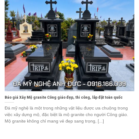
Báo giá Xây Mộ granite Công giáo đẹp, thi công, lắp đặt toàn quốc
Đá mỹ nghệ là một trong những vật liệu được ưa chuộng trong
việc xây dựng mộ, đặc biệt là mộ granite cho người Công giáo.
Mộ granite không chỉ mang vẻ đẹp sang trọng, [...]