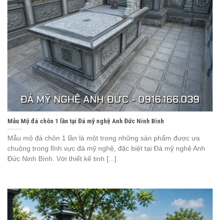
Mẫu Mộ đá chôn 1 lần tại Đá mỹ nghệ Anh Đức Ninh Bình
Mẫu mộ đá chôn 1 lần là một trong những sản phẩm được ưa
chuộng trong lĩnh vực đá mỹ nghệ, đặc biệt tại Đá mỹ nghệ Anh
Đức Ninh Bình. Với thiết kế tinh [...]