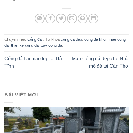
Chuyên mục
Cổng đá
. Từ khóa
cong da dep
,
cổng đá khối
,
mau cong
da
,
thiet ke cong da
,
xay cong da
.
Cổng đá hai mái đẹp tại Hà
Mẫu Cổng đá đẹp cho Nhà
Tĩnh
mồ đá tại Cần Thơ
BÀI VIẾT MỚI