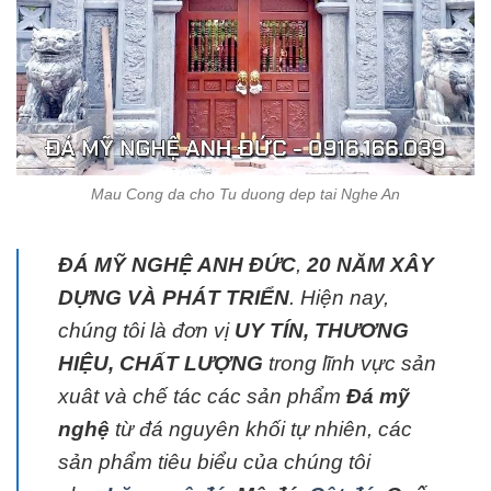
Mau Cong da cho Tu duong dep tai Nghe An
ĐÁ MỸ NGHỆ ANH ĐỨC
,
20 NĂM XÂY
DỰNG VÀ PHÁT TRIỂN
. Hiện nay,
chúng tôi là đơn vị
UY TÍN, THƯƠNG
HIỆU, CHẤT LƯỢNG
trong lĩnh vực sản
xuât và chế tác các sản phẩm
Đá mỹ
nghệ
từ đá nguyên khối tự nhiên, các
sản phẩm tiêu biểu của chúng tôi