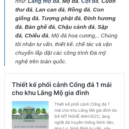
như:
Lăng mộ đá
,
Mộ đá
,
Cột đá
,
Cuốn
thư đá
,
Lan can đá
,
Rồng đá
,
Con
giống đá
,
Tượng phật đá
,
Đỉnh hương
đá
,
Bàn ghế đá
,
Chậu cảnh đá
,
Sập
đá
,
Chiếu đá
, Mộ đá hoa cương,.. Chúng
tôi nhận tư vấn, thiết kế, chế tác và vận
chuyển lắp đặt các công trình Đá mỹ
nghệ trên toàn quốc.