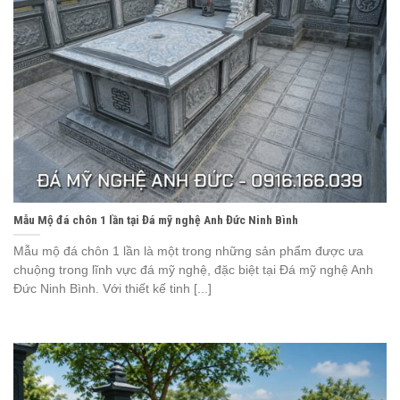
Mẫu Mộ đá chôn 1 lần tại Đá mỹ nghệ Anh Đức Ninh Bình
Mẫu mộ đá chôn 1 lần là một trong những sản phẩm được ưa
chuộng trong lĩnh vực đá mỹ nghệ, đặc biệt tại Đá mỹ nghệ Anh
Đức Ninh Bình. Với thiết kế tinh [...]