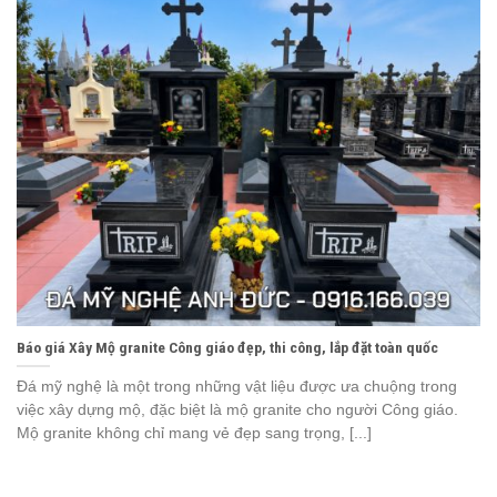
Báo giá Xây Mộ granite Công giáo đẹp, thi công, lắp đặt toàn quốc
Đá mỹ nghệ là một trong những vật liệu được ưa chuộng trong
việc xây dựng mộ, đặc biệt là mộ granite cho người Công giáo.
Mộ granite không chỉ mang vẻ đẹp sang trọng, [...]