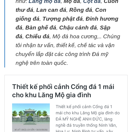
như:
Lăng mộ đá
,
Mộ đá
,
Cột đá
,
Cuốn
thư đá
,
Lan can đá
,
Rồng đá
,
Con
giống đá
,
Tượng phật đá
,
Đỉnh hương
đá
,
Bàn ghế đá
,
Chậu cảnh đá
,
Sập
đá
,
Chiếu đá
, Mộ đá hoa cương,.. Chúng
tôi nhận tư vấn, thiết kế, chế tác và vận
chuyển lắp đặt các công trình Đá mỹ
nghệ trên toàn quốc.