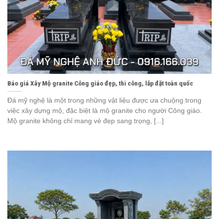
Báo giá Xây Mộ granite Công giáo đẹp, thi công, lắp đặt toàn quốc
Đá mỹ nghệ là một trong những vật liệu được ưa chuộng trong
việc xây dựng mộ, đặc biệt là mộ granite cho người Công giáo.
Mộ granite không chỉ mang vẻ đẹp sang trọng, [...]