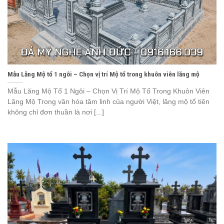
Mẫu Lăng Mộ tổ 1 ngôi – Chọn vị trí Mộ tổ trong khuôn viên lăng mộ
Mẫu Lăng Mộ Tổ 1 Ngôi – Chọn Vị Trí Mộ Tổ Trong Khuôn Viên
Lăng Mộ Trong văn hóa tâm linh của người Việt, lăng mộ tổ tiên
không chỉ đơn thuần là nơi [...]