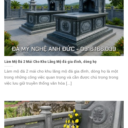
Làm Mộ Đá 2 Mái Cho Khu Lăng Mộ đá gia đình, dòng họ
Làm mộ đá 2 mái cho khu lăng mộ đá gia đình, dòng họ là một
trong những công việc quan trọng và cần được chú trọng trong
việc lưu giữ truyền thống văn hóa [...]