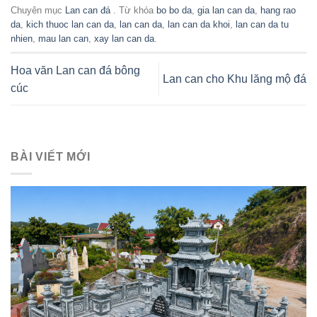
Chuyên mục
Lan can đá
. Từ khóa
bo bo da
,
gia lan can da
,
hang rao
da
,
kich thuoc lan can da
,
lan can da
,
lan can da khoi
,
lan can da tu
nhien
,
mau lan can
,
xay lan can da
.
Hoa văn Lan can đá bông
Lan can cho Khu lăng mộ đá
cúc
BÀI VIẾT MỚI