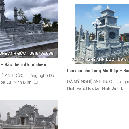
 – Bậc thềm đá tự nhiên
Lan can cho Lăng Mộ tháp – Bả
Ệ ANH ĐỨC – Làng nghề Đá
ĐÁ MỸ NGHỆ ANH ĐỨC – Làng n
oa Lư, Ninh Bình [...]
Ninh Vân, Hoa Lư, Ninh Bình [...]