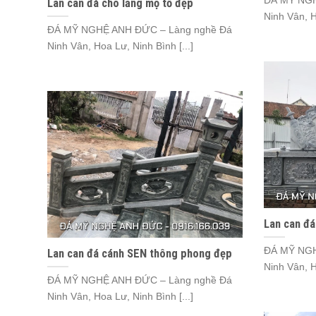
ĐÁ MỸ NGH
Lan can đá cho lăng mộ tổ đẹp
Ninh Vân, H
ĐÁ MỸ NGHỆ ANH ĐỨC – Làng nghề Đá
Ninh Vân, Hoa Lư, Ninh Bình [...]
Lan can đá
ĐÁ MỸ NGH
Lan can đá cánh SEN thông phong đẹp
Ninh Vân, H
ĐÁ MỸ NGHỆ ANH ĐỨC – Làng nghề Đá
Ninh Vân, Hoa Lư, Ninh Bình [...]