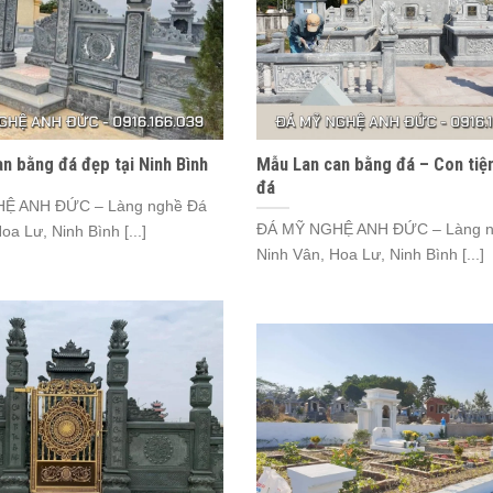
n bằng đá đẹp tại Ninh Bình
Mẫu Lan can bằng đá – Con tiệ
đá
Ệ ANH ĐỨC – Làng nghề Đá
ĐÁ MỸ NGHỆ ANH ĐỨC – Làng n
oa Lư, Ninh Bình [...]
Ninh Vân, Hoa Lư, Ninh Bình [...]