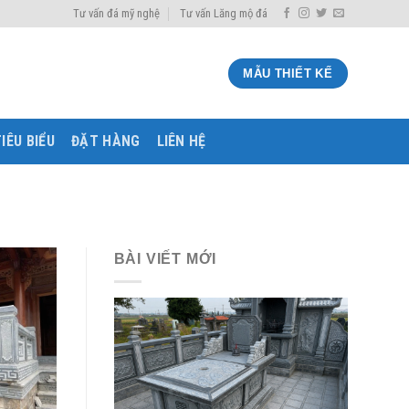
Tư vấn đá mỹ nghệ
Tư vấn Lăng mộ đá
MẪU THIẾT KẾ
IÊU BIỂU
ĐẶT HÀNG
LIÊN HỆ
BÀI VIẾT MỚI