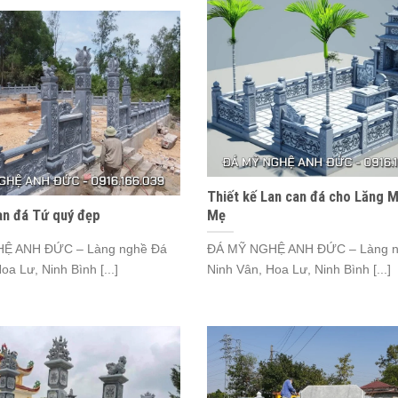
Thiết kế Lan can đá cho Lăng 
an đá Tứ quý đẹp
Mẹ
Ệ ANH ĐỨC – Làng nghề Đá
ĐÁ MỸ NGHỆ ANH ĐỨC – Làng n
oa Lư, Ninh Bình [...]
Ninh Vân, Hoa Lư, Ninh Bình [...]