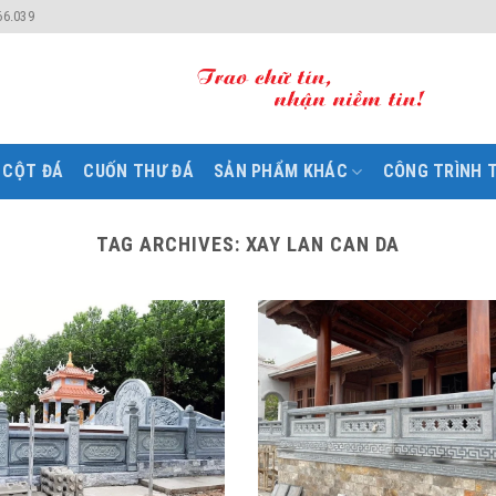
66.039
CỘT ĐÁ
CUỐN THƯ ĐÁ
SẢN PHẨM KHÁC
CÔNG TRÌNH T
TAG ARCHIVES:
XAY LAN CAN DA