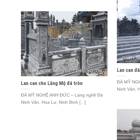
Lan can đá
ĐÁ MỸ NGH
Lan can cho Lăng Mộ đá tròn
Ninh Vân, H
ĐÁ MỸ NGHỆ ANH ĐỨC – Làng nghề Đá
Ninh Vân, Hoa Lư, Ninh Bình [...]