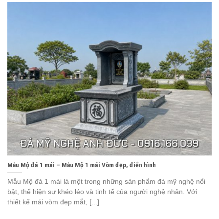
Mẫu Mộ đá 1 mái – Mẫu Mộ 1 mái Vòm đẹp, điển hình
Mẫu Mộ đá 1 mái là một trong những sản phẩm đá mỹ nghệ nổi
bật, thể hiện sự khéo léo và tinh tế của người nghệ nhân. Với
thiết kế mái vòm đẹp mắt, [...]