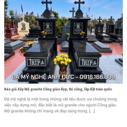
Báo giá Xây Mộ granite Công giáo đẹp, thi công, lắp đặt toàn quốc
Đá mỹ nghệ là một trong những vật liệu được ưa chuộng trong
việc xây dựng mộ, đặc biệt là mộ granite cho người Công giáo.
Mộ granite không chỉ mang vẻ đẹp sang trọng, [...]