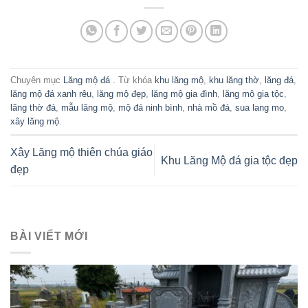
Chuyên mục
Lăng mộ đá
. Từ khóa
khu lăng mộ
,
khu lăng thờ
,
lăng đá
,
lăng mộ đá xanh rêu
,
lăng mộ đẹp
,
lăng mộ gia đình
,
lăng mộ gia tộc
,
lăng thờ đá
,
mẫu lăng mộ
,
mộ đá ninh bình
,
nhà mồ đá
,
sua lang mo
,
xây lăng mộ
.
Xây Lăng mộ thiên chúa giáo
Khu Lăng Mộ đá gia tộc đẹp
đẹp
BÀI VIẾT MỚI