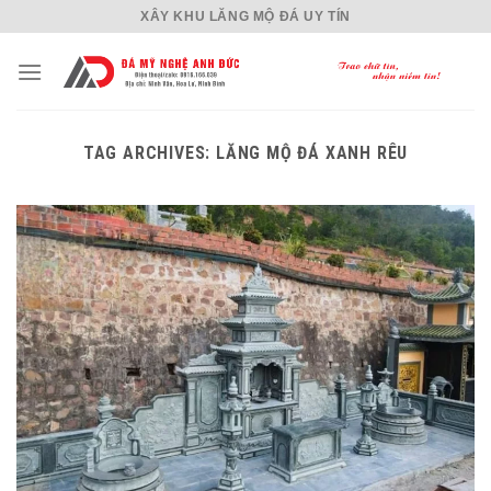
Skip
XÂY KHU LĂNG MỘ ĐÁ UY TÍN
to
content
TAG ARCHIVES:
LĂNG MỘ ĐÁ XANH RÊU