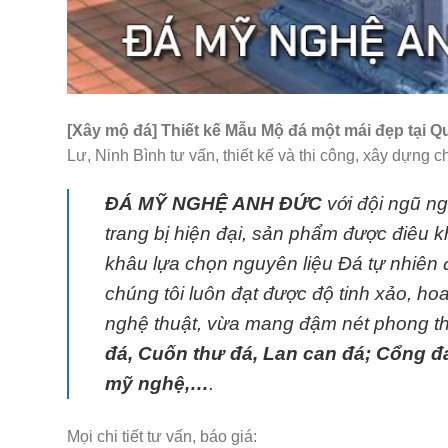
[Xây mộ đá] Thiết kế Mẫu Mộ đá một mái đẹp tại 
Lư, Ninh Bình tư vấn, thiết kế và thi công, xây dựng 
ĐÁ MỸ NGHỆ ANH ĐỨC
với đội ngũ n
trang bị hiện đại, sản phẩm được điêu k
khâu lựa chọn nguyên liệu Đá tự nhiên
chúng tôi luôn đạt được độ tinh xảo, ho
nghệ thuật, vừa mang đậm nét phong thủ
đá, Cuốn thư đá, Lan can đá; Cổng đá
mỹ nghệ,…
.
Mọi chi tiết tư vấn, báo giá: