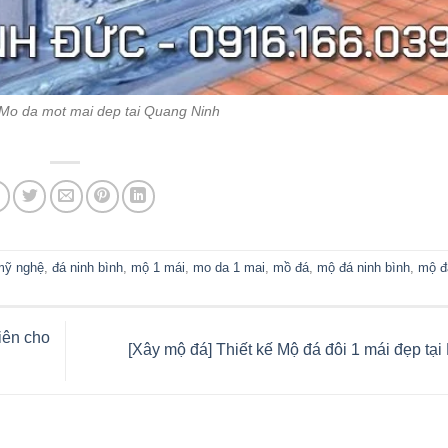
 Mo da mot mai dep tai Quang Ninh
mỹ nghệ
,
đá ninh bình
,
mộ 1 mái
,
mo da 1 mai
,
mồ đá
,
mộ đá ninh bình
,
mộ đ
iên cho
[Xây mộ đá] Thiết kế Mộ đá đôi 1 mái đẹp tạ