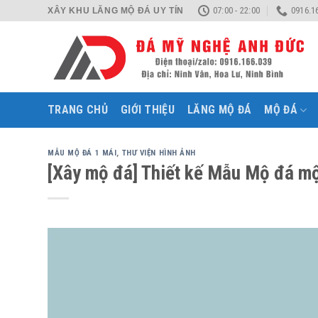
Skip
07:00 - 22:00
0916.1
XÂY KHU LĂNG MỘ ĐÁ UY TÍN
to
content
TRANG CHỦ
GIỚI THIỆU
LĂNG MỘ ĐÁ
MỘ ĐÁ
MẪU MỘ ĐÁ 1 MÁI
,
THƯ VIỆN HÌNH ẢNH
[Xây mộ đá] Thiết kế Mẫu Mộ đá mộ