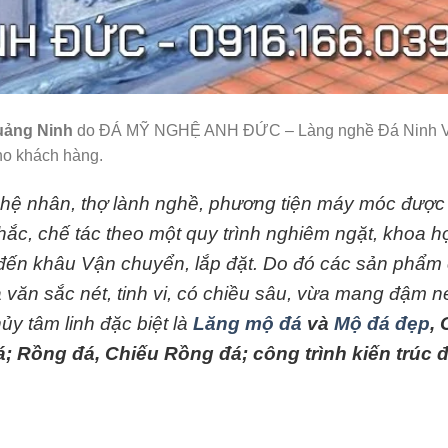
Quảng Ninh
do ĐÁ MỸ NGHỆ ANH ĐỨC – Làng nghề Đá Ninh V
cho khách hàng.
ghệ nhân, thợ lành nghề, phương tiện máy móc được
hắc, chế tác theo một quy trình nghiêm ngặt, khoa h
 đến khâu Vận chuyển, lắp đặt. Do đó các sản phẩm
a văn sắc nét, tinh vi, có chiều sâu, vừa mang đậm n
y tâm linh đặc biệt là
Lăng mộ đá
và
Mộ đá đẹp
, 
; Rồng đá, Chiếu Rồng đá; công trình kiến trúc 