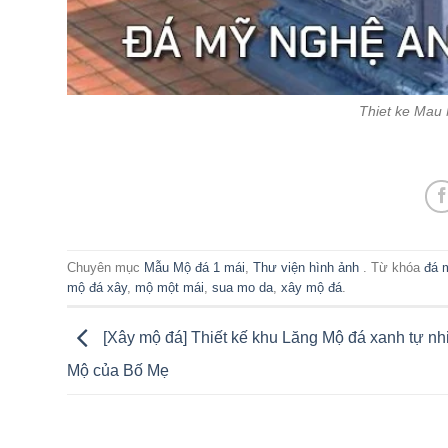
Thiet ke Mau
Chuyên mục
Mẫu Mộ đá 1 mái
,
Thư viện hình ảnh
. Từ khóa
đá 
mộ đá xây
,
mộ một mái
,
sua mo da
,
xây mộ đá
.
[Xây mộ đá] Thiết kế khu Lăng Mộ đá xanh tự nh
Mộ của Bố Mẹ