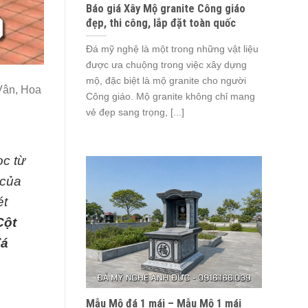
Báo giá Xây Mộ granite Công giáo
đẹp, thi công, lắp đặt toàn quốc
Đá mỹ nghệ là một trong những vật liệu
được ưa chuộng trong việc xây dựng
mộ, đặc biệt là mộ granite cho người
ân, Hoa
Công giáo. Mộ granite không chỉ mang
vẻ đẹp sang trọng, [...]
ọc từ
 của
ét
Cột
đá
Mẫu Mộ đá 1 mái – Mẫu Mộ 1 mái