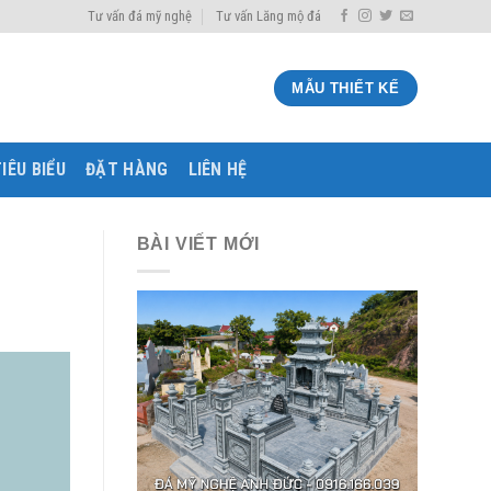
Tư vấn đá mỹ nghệ
Tư vấn Lăng mộ đá
MẪU THIẾT KẾ
IÊU BIỂU
ĐẶT HÀNG
LIÊN HỆ
BÀI VIẾT MỚI