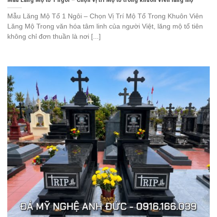
Mẫu Lăng Mộ Tổ 1 Ngôi – Chọn Vị Trí Mộ Tổ Trong Khuôn Viên
Lăng Mộ Trong văn hóa tâm linh của người Việt, lăng mộ tổ tiên
không chỉ đơn thuần là nơi [...]