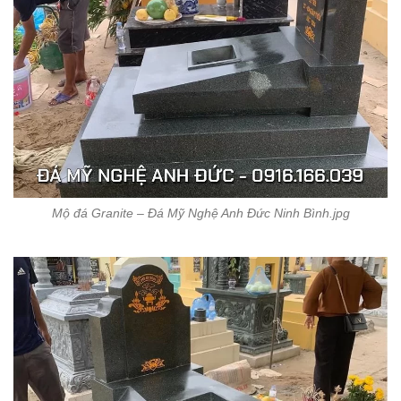
Mộ đá Granite – Đá Mỹ Nghệ Anh Đức Ninh Bình.jpg