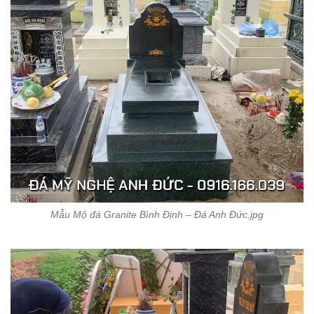
Mẫu Mộ đá Granite Bình Định – Đá Anh Đức.jpg