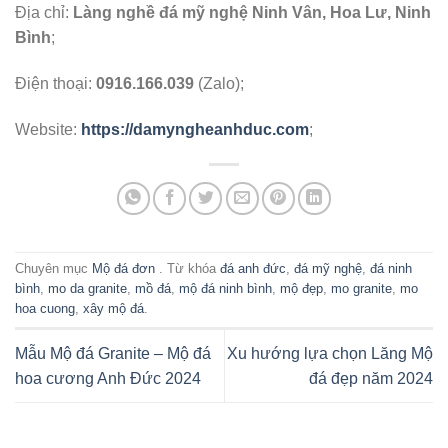
Địa chỉ:
Làng nghề đá mỹ nghệ Ninh Vân, Hoa Lư, Ninh
Bình
;
Điện thoại:
0916.166.039
(Zalo);
Website:
https://damyngheanhduc.com
;
Chuyên mục
Mộ đá đơn
. Từ khóa
đá anh đức
,
đá mỹ nghệ
,
đá ninh
bình
,
mo da granite
,
mồ đá
,
mộ đá ninh bình
,
mộ đẹp
,
mo granite
,
mo
hoa cuong
,
xây mộ đá
.
Mẫu Mộ đá Granite – Mộ đá
Xu hướng lựa chọn Lăng Mộ
hoa cương Anh Đức 2024
đá đẹp năm 2024