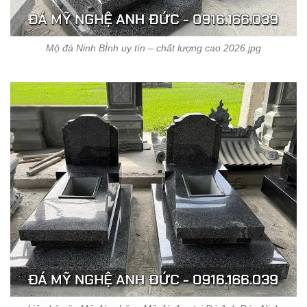
Mộ đá Ninh BÌnh uy tín – chất lượng cao 2026.jpg