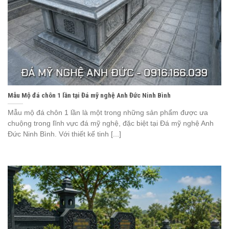
Mẫu Mộ đá chôn 1 lần tại Đá mỹ nghệ Anh Đức Ninh Bình
Mẫu mộ đá chôn 1 lần là một trong những sản phẩm được ưa
chuộng trong lĩnh vực đá mỹ nghệ, đặc biệt tại Đá mỹ nghệ Anh
Đức Ninh Bình. Với thiết kế tinh [...]