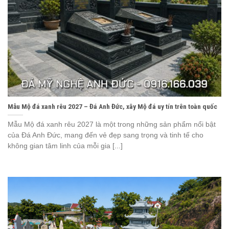
Mẫu Mộ đá xanh rêu 2027 – Đá Anh Đức, xây Mộ đá uy tín trên toàn quốc
Mẫu Mộ đá xanh rêu 2027 là một trong những sản phẩm nổi bật
của Đá Anh Đức, mang đến vẻ đẹp sang trọng và tinh tế cho
không gian tâm linh của mỗi gia [...]