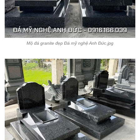
Mộ đá granite đẹp Đá mỹ nghệ Anh Đức.jpg