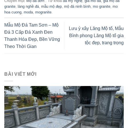
Chuyên mục
Mộ đá đơn
. Từ khóa
đá mỹ nghệ
,
gia mo da
,
giá mộ đá
granite
,
làng nghề đá
,
mẫu mộ đẹp
,
mộ đá ninh bình
,
mo granite
,
mo
hoa cuong
,
moda
,
mogranite
.
Mẫu Mộ Đá Tam Sơn – Mộ
Lưu ý xây Lăng Mộ tổ, Mẫu
Đá 3 Cấp Đá Xanh Đen
Bình phong Lăng Mộ tổ gia
Thanh Hóa Đẹp, Bền Vững
tộc đẹp, trang trọng
Theo Thời Gian
BÀI VIẾT MỚI