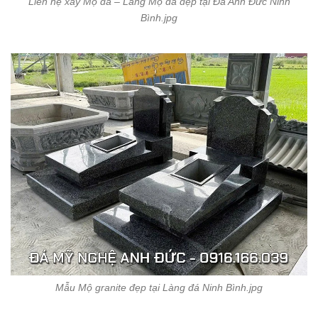
Liên hệ xây Mộ đá – Lăng Mộ đá đẹp tại Đá Anh Đức Ninh
Bình.jpg
Mẫu Mộ granite đẹp tại Làng đá Ninh Bình.jpg