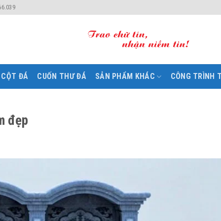
66.039
CỘT ĐÁ
CUỐN THƯ ĐÁ
SẢN PHẨM KHÁC
CÔNG TRÌNH T
m đẹp