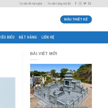
Tư vấn đá mỹ nghệ
Tư vấn Lăng mộ đá
MẪU THIẾT KẾ
IÊU BIỂU
ĐẶT HÀNG
LIÊN HỆ
BÀI VIẾT MỚI