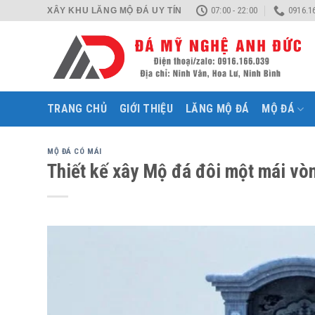
Skip
07:00 - 22:00
0916.1
XÂY KHU LĂNG MỘ ĐÁ UY TÍN
to
content
TRANG CHỦ
GIỚI THIỆU
LĂNG MỘ ĐÁ
MỘ ĐÁ
MỘ ĐÁ CÓ MÁI
Thiết kế xây Mộ đá đôi một mái vò