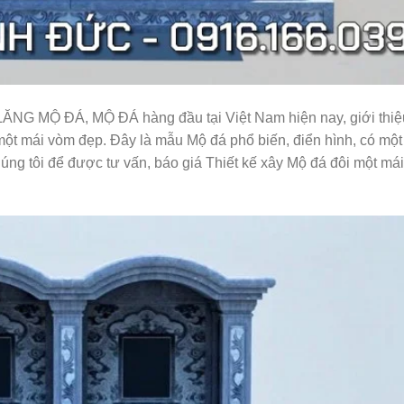
NG MỘ ĐÁ, MỘ ĐÁ hàng đầu tại Việt Nam hiện nay, giới thiệ
ôi một mái vòm đẹp. Đây là mẫu Mộ đá phổ biến, điển hình, có mộ
húng tôi để được tư vấn, báo giá Thiết kế xây Mộ đá đôi một má