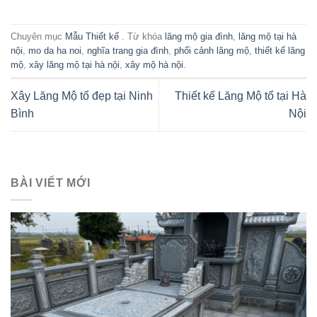
Chuyên mục
Mẫu Thiết kế
. Từ khóa
lăng mộ gia đình
,
lăng mộ tại hà
nội
,
mo da ha noi
,
nghĩa trang gia đình
,
phối cảnh lăng mộ
,
thiết kế lăng
mộ
,
xây lăng mộ tại hà nội
,
xây mộ hà nội
.
Xây Lăng Mộ tổ đẹp tại Ninh
Thiết kế Lăng Mộ tổ tại Hà
Bình
Nội
BÀI VIẾT MỚI