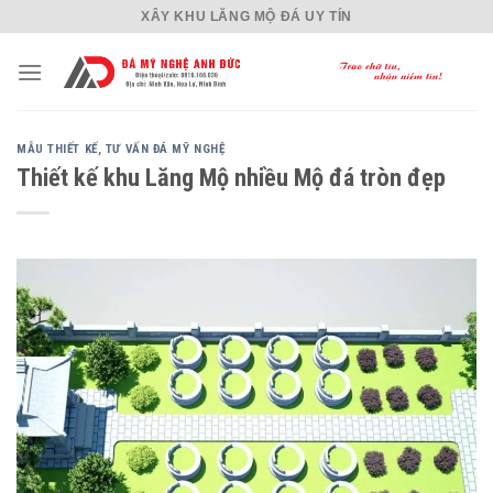
Skip
XÂY KHU LĂNG MỘ ĐÁ UY TÍN
to
content
MẪU THIẾT KẾ
,
TƯ VẤN ĐÁ MỸ NGHỆ
Thiết kế khu Lăng Mộ nhiều Mộ đá tròn đẹp