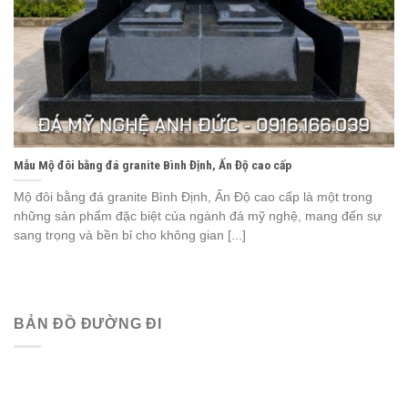
Mẫu Mộ đôi bằng đá granite Bình Định, Ấn Độ cao cấp
Mộ đôi bằng đá granite Bình Định, Ấn Độ cao cấp là một trong
những sản phẩm đặc biệt của ngành đá mỹ nghệ, mang đến sự
sang trọng và bền bỉ cho không gian [...]
BẢN ĐỒ ĐƯỜNG ĐI