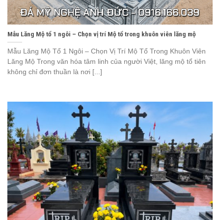
Mẫu Lăng Mộ tổ 1 ngôi – Chọn vị trí Mộ tổ trong khuôn viên lăng mộ
Mẫu Lăng Mộ Tổ 1 Ngôi – Chọn Vị Trí Mộ Tổ Trong Khuôn Viên
Lăng Mộ Trong văn hóa tâm linh của người Việt, lăng mộ tổ tiên
không chỉ đơn thuần là nơi [...]