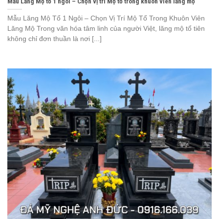
Mẫu Lăng Mộ tổ 1 ngôi – Chọn vị trí Mộ tổ trong khuôn viên lăng mộ
Mẫu Lăng Mộ Tổ 1 Ngôi – Chọn Vị Trí Mộ Tổ Trong Khuôn Viên
Lăng Mộ Trong văn hóa tâm linh của người Việt, lăng mộ tổ tiên
không chỉ đơn thuần là nơi [...]