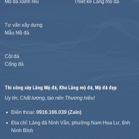
Mộ đá xanh rêu
Thiết kế Lăng mộ đá
Tư vấn xây dựng
Mẫu Mộ đá
Cột đá
Cổng đá
Thi công xây
Lăng Mộ đá
, Khu Lăng mộ đá, Mộ đá đẹp
Uy tín, Chất lượng, tạo nên Thương hiệu!
Điện thoại:
0916.166.039 (Zalo)
Địa chỉ: Làng đá Ninh Vân, phường Nam Hoa Lư, tỉnh
Ninh Bình