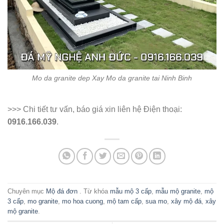
Mo da granite dep Xay Mo da granite tai Ninh Binh
>>> Chi tiết tư vấn, báo giá xin liên hệ Điện thoại:
0916.166.039
.
Chuyên mục
Mộ đá đơn
. Từ khóa
mẫu mộ 3 cấp
,
mẫu mộ granite
,
mộ
3 cấp
,
mo granite
,
mo hoa cuong
,
mộ tam cấp
,
sua mo
,
xây mộ đá
,
xây
mộ granite
.