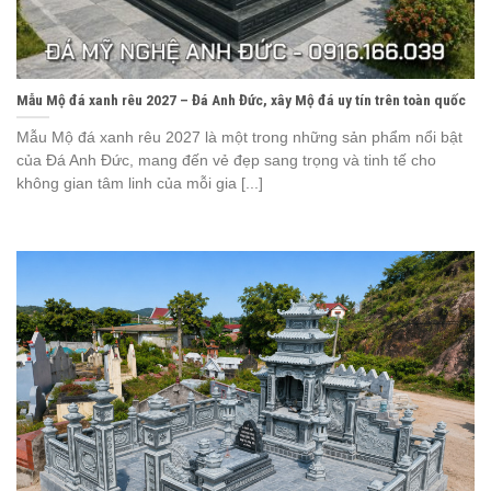
Mẫu Mộ đá xanh rêu 2027 – Đá Anh Đức, xây Mộ đá uy tín trên toàn quốc
Mẫu Mộ đá xanh rêu 2027 là một trong những sản phẩm nổi bật
của Đá Anh Đức, mang đến vẻ đẹp sang trọng và tinh tế cho
không gian tâm linh của mỗi gia [...]