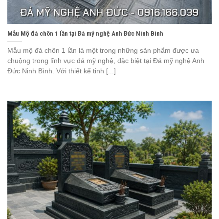
Mẫu Mộ đá chôn 1 lần tại Đá mỹ nghệ Anh Đức Ninh Bình
Mẫu mộ đá chôn 1 lần là một trong những sản phẩm được ưa
chuộng trong lĩnh vực đá mỹ nghệ, đặc biệt tại Đá mỹ nghệ Anh
Đức Ninh Bình. Với thiết kế tinh [...]