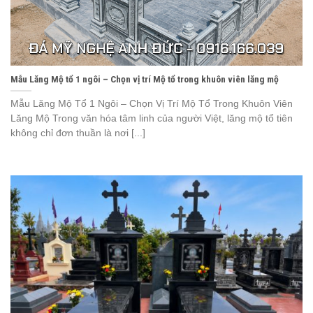
Mẫu Lăng Mộ tổ 1 ngôi – Chọn vị trí Mộ tổ trong khuôn viên lăng mộ
Mẫu Lăng Mộ Tổ 1 Ngôi – Chọn Vị Trí Mộ Tổ Trong Khuôn Viên
Lăng Mộ Trong văn hóa tâm linh của người Việt, lăng mộ tổ tiên
không chỉ đơn thuần là nơi [...]