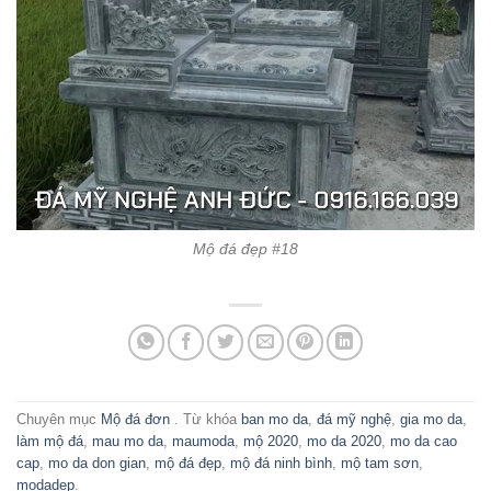
Mộ đá đẹp #18
Chuyên mục
Mộ đá đơn
. Từ khóa
ban mo da
,
đá mỹ nghệ
,
gia mo da
,
làm mộ đá
,
mau mo da
,
maumoda
,
mộ 2020
,
mo da 2020
,
mo da cao
cap
,
mo da don gian
,
mộ đá đẹp
,
mộ đá ninh bình
,
mộ tam sơn
,
modadep
.