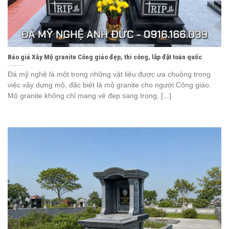
Báo giá Xây Mộ granite Công giáo đẹp, thi công, lắp đặt toàn quốc
Đá mỹ nghệ là một trong những vật liệu được ưa chuộng trong
việc xây dựng mộ, đặc biệt là mộ granite cho người Công giáo.
Mộ granite không chỉ mang vẻ đẹp sang trọng, [...]