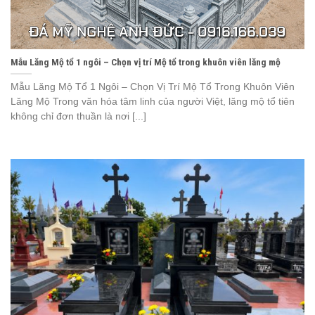
Mẫu Lăng Mộ tổ 1 ngôi – Chọn vị trí Mộ tổ trong khuôn viên lăng mộ
Mẫu Lăng Mộ Tổ 1 Ngôi – Chọn Vị Trí Mộ Tổ Trong Khuôn Viên
Lăng Mộ Trong văn hóa tâm linh của người Việt, lăng mộ tổ tiên
không chỉ đơn thuần là nơi [...]