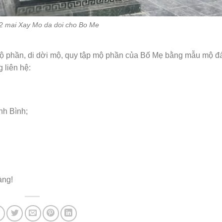
2 mai Xay Mo da doi cho Bo Me
 mộ phần, di dời mộ, quy tập mộ phần của Bố Mẹ bằng mẫu mộ đ
 liên hệ:
nh Bình;
àng!