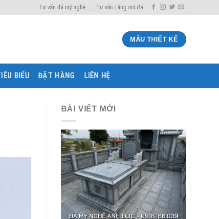
Tư vấn đá mỹ nghệ
Tư vấn Lăng mộ đá
MẪU THIẾT KẾ
IÊU BIỂU
ĐẶT HÀNG
LIÊN HỆ
BÀI VIẾT MỚI