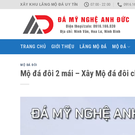
Skip
07:00 - 22:00
0916.1
XÂY KHU LĂNG MỘ ĐÁ UY TÍN
to
content
TRANG CHỦ
GIỚI THIỆU
LĂNG MỘ ĐÁ
MỘ ĐÁ
MỘ ĐÁ ĐÔI
Mộ đá đôi 2 mái – Xây Mộ đá đôi 