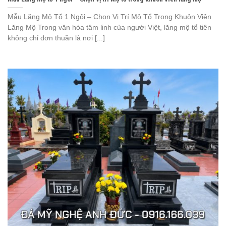
Mẫu Lăng Mộ Tổ 1 Ngôi – Chọn Vị Trí Mộ Tổ Trong Khuôn Viên
Lăng Mộ Trong văn hóa tâm linh của người Việt, lăng mộ tổ tiên
không chỉ đơn thuần là nơi [...]