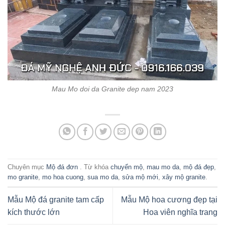
Mau Mo doi da Granite dep nam 2023
Chuyên mục
Mộ đá đơn
. Từ khóa
chuyển mộ
,
mau mo da
,
mộ đá đẹp
,
mo granite
,
mo hoa cuong
,
sua mo da
,
sửa mộ mới
,
xây mộ granite
.
Mẫu Mộ đá granite tam cấp
Mẫu Mộ hoa cương đẹp tại
kích thước lớn
Hoa viên nghĩa trang