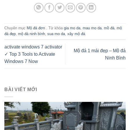
Chuyên mục
Mộ đá đơn
. Từ khóa
gia mo da
,
mau mo da
,
mồ đá
,
mộ
đá đẹp
,
mộ đá ninh bình
,
sua mo da
,
xây mộ đá
.
activate windows 7 activator
Mộ đá 1 mái đẹp – Mộ đá
✓ Top 3 Tools to Activate
Ninh Bình
Windows 7 Now
BÀI VIẾT MỚI