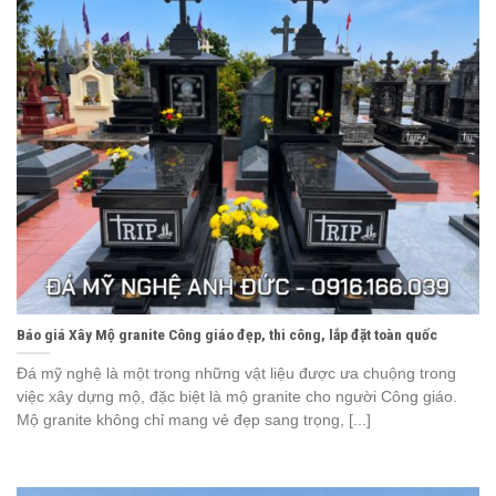
Báo giá Xây Mộ granite Công giáo đẹp, thi công, lắp đặt toàn quốc
Đá mỹ nghệ là một trong những vật liệu được ưa chuộng trong
việc xây dựng mộ, đặc biệt là mộ granite cho người Công giáo.
Mộ granite không chỉ mang vẻ đẹp sang trọng, [...]