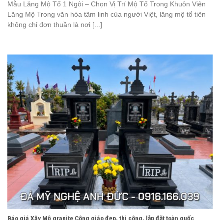
Mẫu Lăng Mộ Tổ 1 Ngôi – Chọn Vị Trí Mộ Tổ Trong Khuôn Viên
Lăng Mộ Trong văn hóa tâm linh của người Việt, lăng mộ tổ tiên
không chỉ đơn thuần là nơi [...]
Báo giá Xây Mộ granite Công giáo đẹp, thi công, lắp đặt toàn quốc