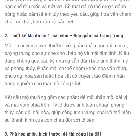
hạn chế rêu mốc và nứt vỡ. Bề mặt đá có thể được đánh
bóng hoặc băm nhám tùy theo yêu cầu, giúp hoa văn chạm
khắc nổi bật, tinh xảo và sắc nét.
2. Thiết kế
Mộ đá
có 1 mái vòm – Đơn giản mà trang trọng
Mộ 1 mái vòm được thiết kế với phần mái cong mềm mại,
tượng trưng cho sự che chở, bảo hộ về mặt tâm linh. Kiểu
dáng không quá cầu kỳ nhưng vẫn đảm bảo tính thẩm mỹ
và phong thủy. Phần mái có thể chạm khắc hoa văn rồng,
phượng, hoa sen hoặc họa tiết cổ truyền, tạo điểm nhấn
trang nghiêm cho toàn bộ công trình.
Kết cấu mộ thường gồm các phần: đế mộ, thân mộ, bài vị
và mái vòm phía trên. Tỷ lệ được tính toán chuẩn phong
thủy, cân đối hài hòa, giúp công trình vững chãi và thể hiện
sự thành kính của con cháu đối với tổ tiên.
3. Phù hợp nhiều kích thước, dễ thi công lắp đặt