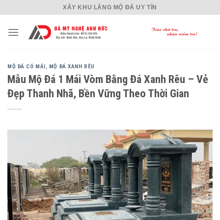
Skip
XÂY KHU LĂNG MỘ ĐÁ UY TÍN
to
content
MỘ ĐÁ CÓ MÁI
,
MỘ ĐÁ XANH RÊU
Mẫu Mộ Đá 1 Mái Vòm Bằng Đá Xanh Rêu – Vẻ
Đẹp Thanh Nhã, Bền Vững Theo Thời Gian