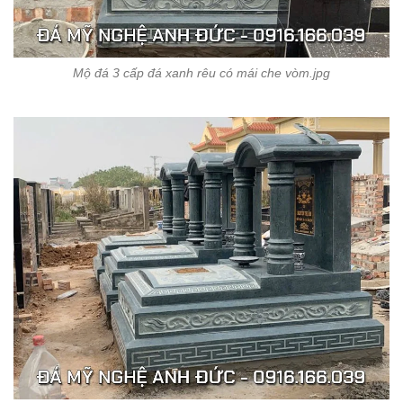
Mộ đá 3 cấp đá xanh rêu có mái che vòm.jpg