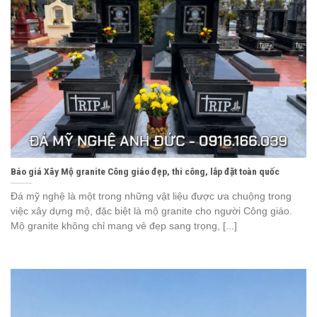
Báo giá Xây Mộ granite Công giáo đẹp, thi công, lắp đặt toàn quốc
Đá mỹ nghệ là một trong những vật liệu được ưa chuộng trong
việc xây dựng mộ, đặc biệt là mộ granite cho người Công giáo.
Mộ granite không chỉ mang vẻ đẹp sang trọng, [...]