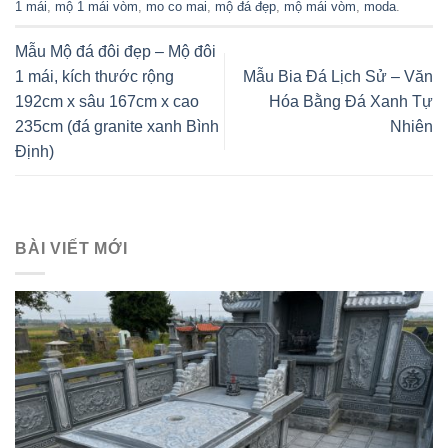
1 mái
,
mộ 1 mái vòm
,
mo co mai
,
mộ đá đẹp
,
mộ mái vòm
,
moda
.
Mẫu Mộ đá đôi đẹp – Mộ đôi
1 mái, kích thước rộng
Mẫu Bia Đá Lịch Sử – Văn
192cm x sâu 167cm x cao
Hóa Bằng Đá Xanh Tự
235cm (đá granite xanh Bình
Nhiên
Định)
BÀI VIẾT MỚI