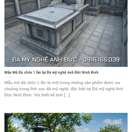
Mẫu Mộ đá chôn 1 lần tại Đá mỹ nghệ Anh Đức Ninh Bình
Mẫu mộ đá chôn 1 lần là một trong những sản phẩm được ưa
chuộng trong lĩnh vực đá mỹ nghệ, đặc biệt tại Đá mỹ nghệ Anh
Đức Ninh Bình. Với thiết kế tinh [...]