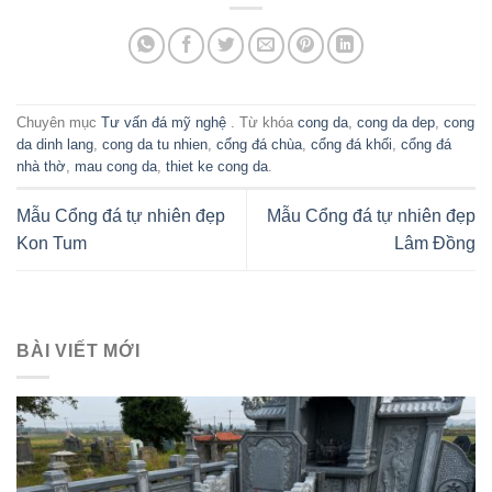
Chuyên mục
Tư vấn đá mỹ nghệ
. Từ khóa
cong da
,
cong da dep
,
cong
da dinh lang
,
cong da tu nhien
,
cổng đá chùa
,
cổng đá khối
,
cổng đá
nhà thờ
,
mau cong da
,
thiet ke cong da
.
Mẫu Cổng đá tự nhiên đẹp
Mẫu Cổng đá tự nhiên đẹp
Kon Tum
Lâm Đồng
BÀI VIẾT MỚI