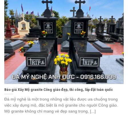
Báo giá Xây Mộ granite Công giáo đẹp, thi công, lắp đặt toàn quốc
Đá mỹ nghệ là một trong những vật liệu được ưa chuộng trong
việc xây dựng mộ, đặc biệt là mộ granite cho người Công giáo.
Mộ granite không chỉ mang vẻ đẹp sang trọng, [...]