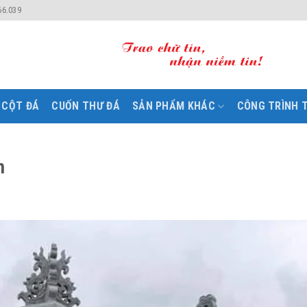
66.039
CỘT ĐÁ
CUỐN THƯ ĐÁ
SẢN PHẨM KHÁC
CÔNG TRÌNH T
h