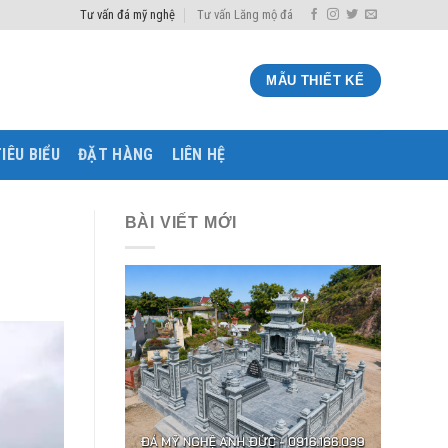
Tư vấn đá mỹ nghệ
Tư vấn Lăng mộ đá
MẪU THIẾT KẾ
IÊU BIỂU
ĐẶT HÀNG
LIÊN HỆ
BÀI VIẾT MỚI