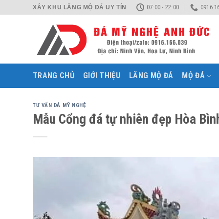
Skip
07:00 - 22:00
0916.1
XÂY KHU LĂNG MỘ ĐÁ UY TÍN
to
content
TRANG CHỦ
GIỚI THIỆU
LĂNG MỘ ĐÁ
MỘ ĐÁ
TƯ VẤN ĐÁ MỸ NGHỆ
Mẫu Cổng đá tự nhiên đẹp Hòa Bìn